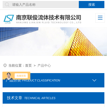
当前位置：
首页
>
产品中心
产品分类
PRODUCT CLASSIFICATION
技术文章
TECHNICAL ARTICLES