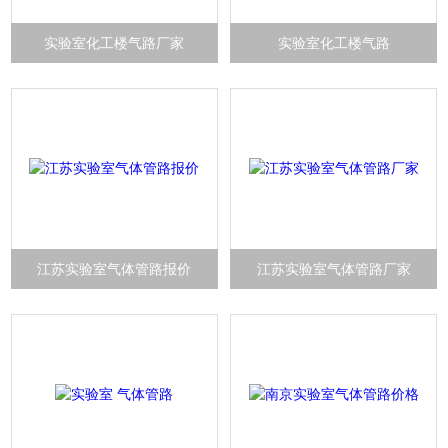
实验室化工楼气路厂家
实验室化工楼气路
江苏实验室气体管路报价
江苏实验室气体管路厂家