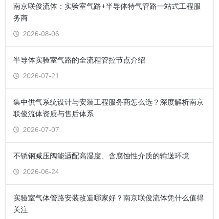
南京联俊流体：实验室气路+半导体特气管路一站式工程服
务商
2026-08-06
半导体实验室气路的全流程管控节点介绍
2026-07-21
集中供气系统设计与安装工程服务商怎么选？深度解析南京
联俊流体资质与售后体系
2026-07-07
不锈钢减压阀能适配高湿度、含腐蚀性介质的输送环境
2026-06-24
实验室气体管路安装改造哪家好？南京联俊流体凭什么值得
关注