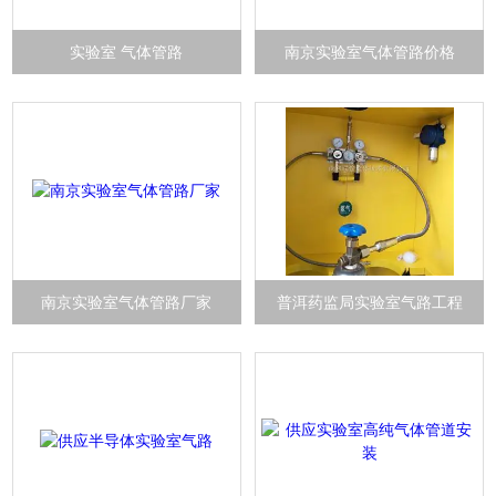
实验室 气体管路
南京实验室气体管路价格
南京实验室气体管路厂家
普洱药监局实验室气路工程