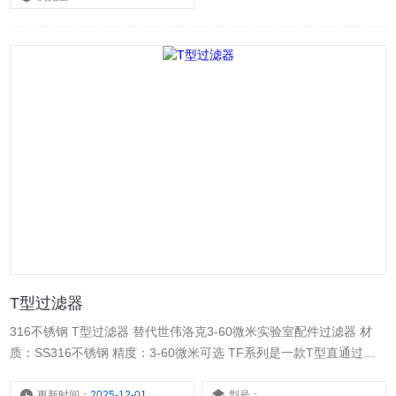
T型过滤器
316不锈钢 T型过滤器 替代世伟洛克3-60微米实验室配件过滤器 材
质：SS316不锈钢 精度：3-60微米可选 TF系列是一款T型直通过滤
器，用于过滤掉流体中微粒及污物，保护下游流体设备；结构紧凑，
不需拆卸管路即可清洗和更换滤芯，并可以固定于面板。
更新时间：
2025-12-01
型号：