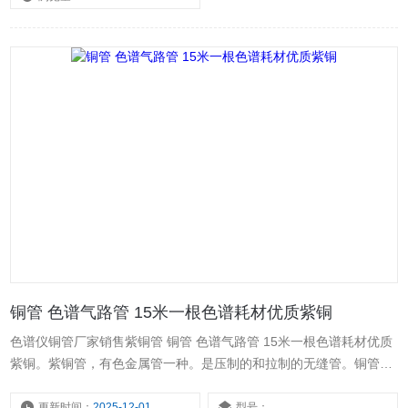
铜管 色谱气路管 15米一根色谱耗材优质紫铜
色谱仪铜管厂家销售紫铜管 铜管 色谱气路管 15米一根色谱耗材优质
紫铜。紫铜管，有色金属管一种。是压制的和拉制的无缝管。铜管具
备坚固、耐腐蚀的特性，而成为现代承包商在所有住宅商品房的自来
水管道、供热、制冷管道安装的shou选。
更新时间：
2025-12-01
型号：