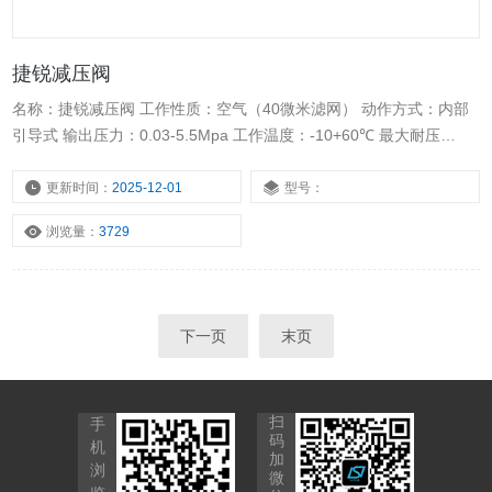
捷锐减压阀
名称：捷锐减压阀 工作性质：空气（40微米滤网） 动作方式：内部
引导式 输出压力：0.03-5.5Mpa 工作温度：-10+60℃ 最大耐压
力:3000psi 阀体螺纹：1/2NPT
更新时间：
2025-12-01
型号：
浏览量：
3729
下一页
末页
扫
手
码
机
加
浏
微