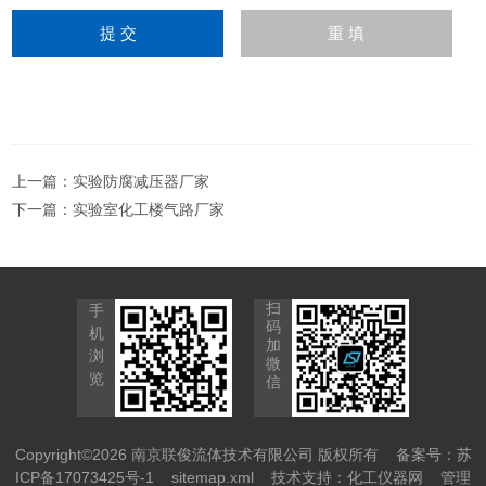
上一篇：
实验防腐减压器厂家
下一篇：
实验室化工楼气路厂家
扫
手
码
机
加
浏
微
览
信
Copyright©2026 南京联俊流体技术有限公司 版权所有
备案号：苏
ICP备17073425号-1
sitemap.xml
技术支持：
化工仪器网
管理