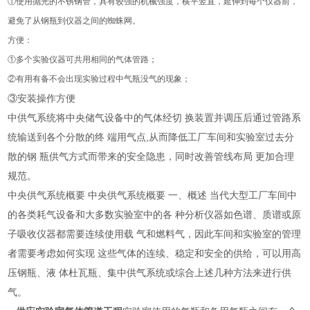
①使用抛光的不锈钢管，具有较强的机械强度，横平竖直，延伸到每个仪器前，
避免了从钢瓶到仪器之间的蜘蛛网。
方便：
①多个实验仪器可共用相同的气体管路；
②有用有备不会出现实验过程中气瓶没气的现象；
③安装操作方便
中供气系统将中央储气设备中的气体经切 换装置并调压后通过管路系
统输送到各个分散的终 端用气点,从而降低工厂车间和实验室过去分
散的钢 瓶供气方式而带来的安全隐患，同时改善管线布局 更加合理
规范。
中央供气系统概要 中央供气系统概要 一、概述 当代大型工厂车间中
的各类耗气设备和大多数实验室中的各 种分析仪器如色谱、质谱或原
子吸收仪器都需要连续使用载 气和燃料气，因此车间和实验室的管理
者需要考虑如何实现 这些气体的连续、稳定和安全的供给，可以用高
压钢瓶、液 体杜瓦瓶、集中供气系统或综合上述几种方法来进行供
气。