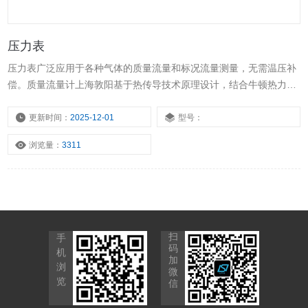
压力表
压力表广泛应用于各种气体的质量流量和标况流量测量，无需温压补
偿。质量流量计上海敦阳基于热传导技术原理设计，结合牛顿热力学
定律，通过测量管道中介质通过探头时带走的热量，直接测量质量流
量或标况流量
更新时间：
2025-12-01
型号：
浏览量：
3311
扫
手
码
机
加
浏
微
览
信