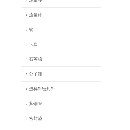
流量计
管
卡套
石英棉
分子筛
进样针密封针
紫铜管
密封垫