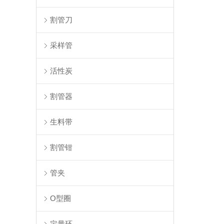
割管刀
采样管
活性炭
割管器
生料带
割管钳
管夹
O型圈
定量环