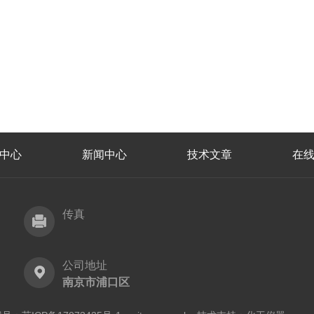
中心
新闻中心
技术文章
在
传真
公司地址
南京市浦口区