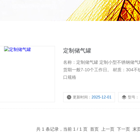
定制储气罐
名称：定制储气罐 定制小型不锈钢储
货期一般7-10个工作日。 材质：304不锈钢 买家须知： 1. 提供定做图纸 
口规格
更新时间：
2025-12-01
型号：
共 1 条记录，当前 1 / 1 页 首页 上一页 下一页 