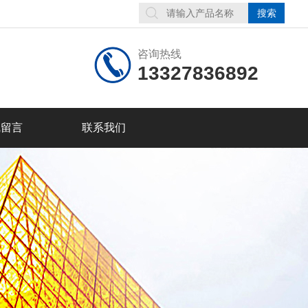
咨询热线
13327836892
线留言
联系我们