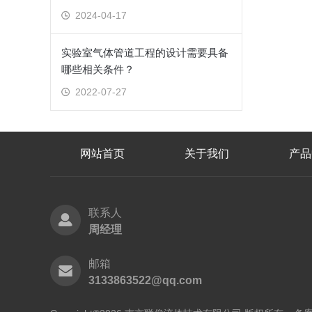
2024-04-17
实验室气体管道工程的设计需要具备
哪些相关条件？
2022-07-27
网站首页
关于我们
产品
联系人
周经理
邮箱
3133863522@qq.com