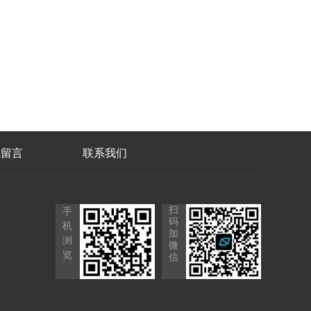
线留言
联系我们
扫
手
码
机
加
浏
微
览
信