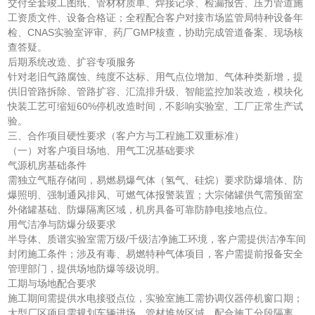
交付全套竣工图纸、管材材质单、焊接记录、检漏报告、压力管道施
工资质文件、设备合格证；全程配合客户对接市场监管局特种设备年
检、CNAS实验室评审、药厂GMP核查，协助完成管道备案、现场核
查答疑。
后期系统改造、扩容专项服务
针对老旧气路腐蚀、纯度不达标、用气点位增加、气体种类新增，提
供旧管路拆除、管路扩容、汇流排升级、智能监控加装改造，模块化
快装工艺可缩短60%停机改造时间，不影响实验室、工厂正常生产试
验。
三、合作项目硬性要求（客户方与工程施工双重标准）
（一）对客户项目场地、用气工况基础要求
气源机房基础条件
需独立气瓶存储间，易燃易爆气体（氢气、硅烷）要求防爆墙体、防
爆照明、强制通风排风、可燃气体报警装置；大宗储罐供气需预留室
外储罐基础、防爆隔离区域，机房具备可靠防静电接地点位。
用气洁净与防爆分级要求
半导体、质谱实验室需万级/千级洁净施工环境，客户需提供洁净车间
封闭施工条件；涉及有毒、易燃特种气体项目，客户需提前报备安全
管理部门，提供场地防爆等级说明。
工期与场地配合要求
施工期间需提供水电接驳点位，实验室施工需协调仪器停机窗口期；
大型厂区项目需规划车辆进场、管材堆放区域，配合施工分段隔离、