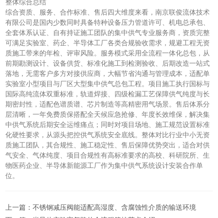
整体综合总结
综合资质、服务、合作标准、售后四大维度来看，南京联俊流体技术
有限公司是国内少数同时具备特种设备压力管道许可、机电总承包、
全套体系认证、自有持证施工团队的集中供气专业服务商，资质完整
可满足实验室、药企、半导体工厂各类合规验收需求，规避工程无资
质施工带来的年检、评审风险。服务模式采用全流程一体化总包，从
前期勘测设计、设备供货、标准化施工到检测验收、后期改造一站式
落地，无需客户多方对接供应商，大幅节省沟通与管理成本，适配单
实验室小型项目与厂区大型集中供气总包工程。项目施工执行国标与
国际高纯流体双重标准，轨道焊接、四级检漏工艺保障供气纯度与长
期密封性，适配色谱质谱、芯片制造等高精密用气场景。售后体系分
层清晰，一年免费质保搭配全天候应急抢修、年度长效维保，解决集
中供气系统后期安全运维痛点；同时对项目场地、施工规范设置标准
化硬性要求，从源头把控供气系统安全底线。整体对比行业中小无资
质施工团队，其合规性、施工稳定性、售后保障优势突出，适合对供
气安全、气体纯度、项目合规性有高标准要求的高校、科研院所、生
物医药企业、半导体新能源工厂作为集中供气系统设计安装合作单
位。
上一篇：
不锈钢减压阀能适配高湿度、含腐蚀性介质的输送环境