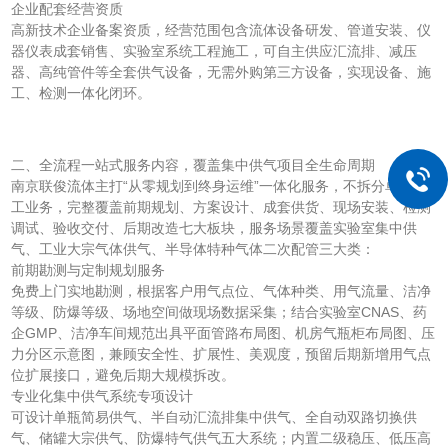
企业配套经营资质
高新技术企业备案资质，经营范围包含流体设备研发、管道安装、仪
器仪表成套销售、实验室系统工程施工，可自主供应汇流排、减压
器、高纯管件等全套供气设备，无需外购第三方设备，实现设备、施
工、检测一体化闭环。
二、全流程一站式服务内容，覆盖集中供气项目全生命周期
南京联俊流体主打“从零规划到终身运维”一体化服务，不拆分单一施
工业务，完整覆盖前期规划、方案设计、成套供货、现场安装、检测
调试、验收交付、后期改造七大板块，服务场景覆盖实验室集中供
气、工业大宗气体供气、半导体特种气体二次配管三大类：
前期勘测与定制规划服务
免费上门实地勘测，根据客户用气点位、气体种类、用气流量、洁净
等级、防爆等级、场地空间做现场数据采集；结合实验室CNAS、药
企GMP、洁净车间规范出具平面管路布局图、机房气瓶柜布局图、压
力分区示意图，兼顾安全性、扩展性、美观度，预留后期新增用气点
位扩展接口，避免后期大规模拆改。
专业化集中供气系统专项设计
可设计单瓶简易供气、半自动汇流排集中供气、全自动双路切换供
气、储罐大宗供气、防爆特气供气五大系统；内置二级稳压、低压高