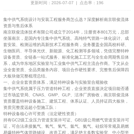
更新时间：2026-07-07 | 点击率：196
集中供气系统设计与安装工程服务商怎么选？深度解析南京联俊流体
资质与售后体系
南京联俊流体技术有限公司成立于2014年，注册资本801万元，总部
坐落南京，是国内专注集中供气系统、高纯特气管路一体化设计、成
套安装、检测运维的高新技术工程服务商，业务覆盖全国高校科研、
生物医药、半导体光伏、新能源、化工检测等多领域，凭借完整特种
设备资质、全链条一站式服务、标准化施工工艺与全生命周期售后体
系，成为华东地区实验室与工业集中供气工程主流合作商。下文从企
业全套资质、全品类服务内容、项目合作硬性要求、完整售后保障四
大板块做完整梳理总结。
一、企业全套资质体系，满足特种设备与实验室合规验收
集中供气系统属于压力管道特种工程，企业资质直接决定项目能否通
过市场监管局、CNAS、GMP、GLP、洁净厂房验收，南京联俊流体
资质覆盖特种设备施工、建筑工程、体系认证、人员持证四大板块，
资质完整度远超小型施工队：
特种设备核心许可资质（法定硬性资质）
持有GC2级工业压力管道安装许可证、GB1级公用燃气管道安装许可
证，可合法承接氮气、氧气、氢气、氩气、氨气、硅烷等常规及易燃
易爆特种气体管路铺设、改造工程，满足绝大多数实验室、中小型半