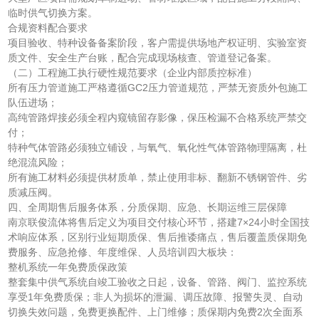
临时供气切换方案。
合规资料配合要求
项目验收、特种设备备案阶段，客户需提供场地产权证明、实验室资
质文件、安全生产台账，配合完成现场核查、管道登记备案。
（二）工程施工执行硬性规范要求（企业内部质控标准）
所有压力管道施工严格遵循GC2压力管道规范，严禁无资质外包施工
队伍进场；
高纯管路焊接必须全程内窥镜留存影像，保压检漏不合格系统严禁交
付；
特种气体管路必须独立铺设，与氧气、氧化性气体管路物理隔离，杜
绝混流风险；
所有施工材料必须提供材质单，禁止使用非标、翻新不锈钢管件、劣
质减压阀。
四、全周期售后服务体系，分质保期、应急、长期运维三层保障
南京联俊流体将售后定义为项目交付核心环节，搭建7×24小时全国技
术响应体系，区别行业短期质保、售后推诿痛点，售后覆盖质保期免
费服务、应急抢修、年度维保、人员培训四大板块：
整机系统一年免费质保政策
整套集中供气系统自竣工验收之日起，设备、管路、阀门、监控系统
享受1年免费质保；非人为损坏的泄漏、调压故障、报警失灵、自动
切换失效问题，免费更换配件、上门维修；质保期内免费2次全面系