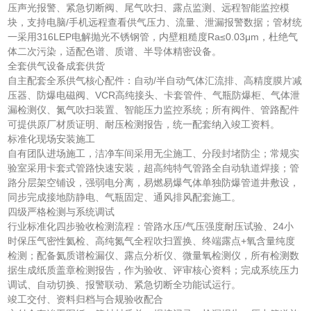
压声光报警、紧急切断阀、尾气吹扫、露点监测、远程智能监控模
块，支持电脑/手机远程查看供气压力、流量、泄漏报警数据；管材统
一采用316LEP电解抛光不锈钢管，内壁粗糙度Ra≤0.03μm，杜绝气
体二次污染，适配色谱、质谱、半导体精密设备。
全套供气设备成套供货
自主配套全系供气核心配件：自动/半自动气体汇流排、高精度膜片减
压器、防爆电磁阀、VCR高纯接头、卡套管件、气瓶防爆柜、气体泄
漏检测仪、氮气吹扫装置、智能压力监控系统；所有阀件、管路配件
可提供原厂材质证明、耐压检测报告，统一配套纳入竣工资料。
标准化现场安装施工
自有团队进场施工，洁净车间采用无尘施工、分段封堵防尘；常规实
验室采用卡套式管路快速安装，超高纯特气管路全自动轨道焊接；管
路分层架空铺设，强弱电分离，易燃易爆气体单独防爆管道井敷设，
同步完成接地防静电、气瓶固定、通风排风配套施工。
四级严格检测与系统调试
行业标准化四步验收检测流程：管路水压/气压强度耐压试验、24小
时保压气密性氦检、高纯氮气全程吹扫置换、终端露点+氧含量纯度
检测；配备氦质谱检漏仪、露点分析仪、微量氧检测仪，所有检测数
据生成纸质盖章检测报告，作为验收、评审核心资料；完成系统压力
调试、自动切换、报警联动、紧急切断全功能试运行。
竣工交付、资料归档与合规验收配合