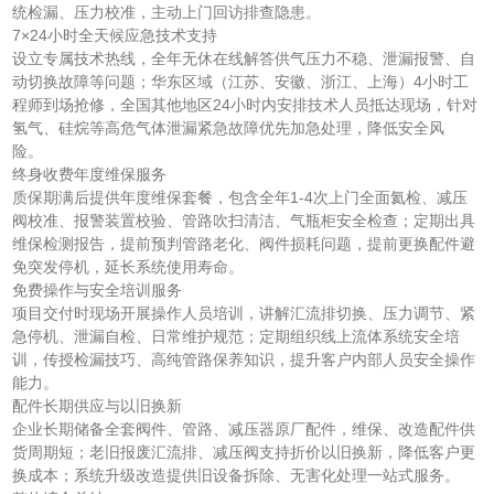
统检漏、压力校准，主动上门回访排查隐患。
7×24小时全天候应急技术支持
设立专属技术热线，全年无休在线解答供气压力不稳、泄漏报警、自
动切换故障等问题；华东区域（江苏、安徽、浙江、上海）4小时工
程师到场抢修，全国其他地区24小时内安排技术人员抵达现场，针对
氢气、硅烷等高危气体泄漏紧急故障优先加急处理，降低安全风
险。
终身收费年度维保服务
质保期满后提供年度维保套餐，包含全年1-4次上门全面氦检、减压
阀校准、报警装置校验、管路吹扫清洁、气瓶柜安全检查；定期出具
维保检测报告，提前预判管路老化、阀件损耗问题，提前更换配件避
免突发停机，延长系统使用寿命。
免费操作与安全培训服务
项目交付时现场开展操作人员培训，讲解汇流排切换、压力调节、紧
急停机、泄漏自检、日常维护规范；定期组织线上流体系统安全培
训，传授检漏技巧、高纯管路保养知识，提升客户内部人员安全操作
能力。
配件长期供应与以旧换新
企业长期储备全套阀件、管路、减压器原厂配件，维保、改造配件供
货周期短；老旧报废汇流排、减压阀支持折价以旧换新，降低客户更
换成本；系统升级改造提供旧设备拆除、无害化处理一站式服务。