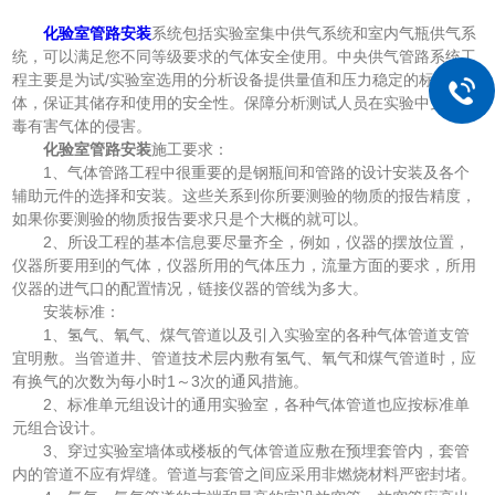
化验室管路安装
系统包括实验室集中供气系统和室内气瓶供气系
统，可以满足您不同等级要求的气体安全使用。中央供气管路系统工
程主要是为试/实验室选用的分析设备提供量值和压力稳定的标准气
体，保证其储存和使用的安全性。保障分析测试人员在实验中免受有
毒有害气体的侵害。
化验室管路安装
施工要求：
1、气体管路工程中很重要的是钢瓶间和管路的设计安装及各个
辅助元件的选择和安装。这些关系到你所要测验的物质的报告精度，
如果你要测验的物质报告要求只是个大概的就可以。
2、所设工程的基本信息要尽量齐全，例如，仪器的摆放位置，
仪器所要用到的气体，仪器所用的气体压力，流量方面的要求，所用
仪器的进气口的配置情况，链接仪器的管线为多大。
安装标准：
1、氢气、氧气、煤气管道以及引入实验室的各种气体管道支管
宜明敷。当管道井、管道技术层内敷有氢气、氧气和煤气管道时，应
有换气的次数为每小时1～3次的通风措施。
2、标准单元组设计的通用实验室，各种气体管道也应按标准单
元组合设计。
3、穿过实验室墙体或楼板的气体管道应敷在预埋套管内，套管
内的管道不应有焊缝。管道与套管之间应采用非燃烧材料严密封堵。