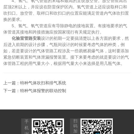
4、氢气、氧气管道的末端和最高的宜设放空管。放空管应高出
层顶2米以上，并应设在防雷保护区内。氢气管道上还应设取样口和
吹扫口。放空管、取样口和吹扫口的位置应能满足管道内气体吹扫置
换的要求。
5、氢气、氧气管道应有导除静电的接地装置。有接地要求的气
体管道其接地和跨接措施应按国家现行有关规定执行。
化验室管路安装
设计的初期一定要搞清楚以上各方面的要求，然
后进入前期的设计步骤，气瓶间设计的时候要考虑气体的种类，例
如，若是要设计的气体管路工程涉及一些易燃易爆气体，这时要添加
紧急切断装置和气体泄漏报警装置。接下来要考虑的就是要设计的气
体管路工程的用气量大小，根据用气量大小来选择是用几瓶气体。
上一篇：
特种气体吹扫和排气系统
下一篇：
特种气体报警的联动控制
扫
手
码
机
加
浏