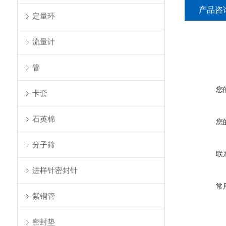
产品咨
定量环
流量计
管
您
卡套
石英棉
您
分子筛
联
进样针密封针
常
紫铜管
密封垫