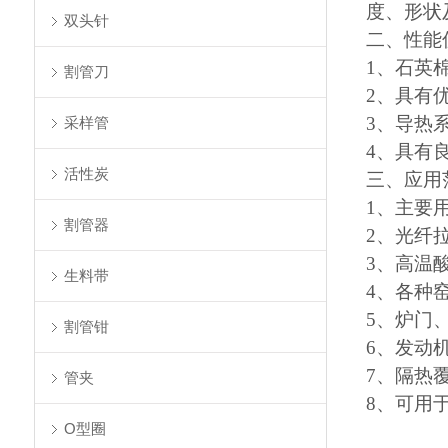
度、形状
双头针
二、性能
1、石英棉
割管刀
2、具有
3、导热
采样管
4、具有
活性炭
三、应用
1、主要
割管器
2、光纤
3、高温
生料带
4、各种
5、炉门
割管钳
6、发动
7、隔热
管夹
8、可用
O型圈