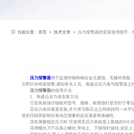
当前位置：
首页
>
技术文章
>
压力报警器的安装使用细节，
压力报警器
用于监测对铜和铜合金无腐蚀、无爆炸危险、
立即闪光鸣笛报警,通知有关人员。电接点压力表与报警器之
压力报警器
的使用方法
1、电接点压力表安装方法:
①安装前须仔细校对型号、规格，检查指针是否归于零位,
②压力表应垂直安装,并力求与取压点之间保持同一水平位置
道的压阻而影响仪表动态测量的反应速度和准确性。
③在测量稳定压力时,可使用至压力表标度上限值的3/4;在
④用螺丝刀下压表心螺丝,带动上、下限指针旋转,设定上