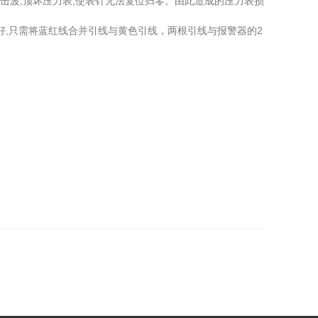
击波,顶坏压力表,使表针无法复位归零。由此造成的压力表损
,只需将蓝红线合并引线与黄色引线，两根引线与报警器的2