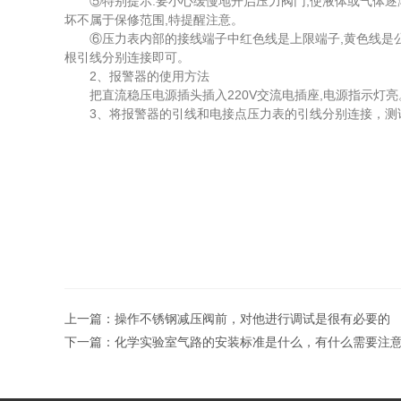
⑤特别提示:要小心缓慢地开启压力阀门,使液体或气体逐渐
坏不属于保修范围,特提醒注意。
⑥压力表内部的接线端子中红色线是上限端子,黄色线是公共
根引线分别连接即可。
2、报警器的使用方法
把直流稳压电源插头插入220V交流电插座,电源指示灯亮
3、将报警器的引线和电接点压力表的引线分别连接，测
上一篇：
操作不锈钢减压阀前，对他进行调试是很有必要的
下一篇：
化学实验室气路的安装标准是什么，有什么需要注