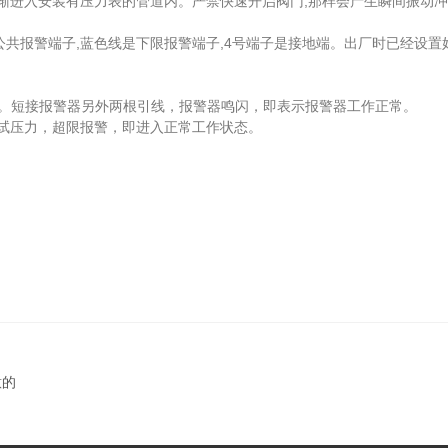
进入安装有压力表的管道内。严禁快速开启阀门,那样会产生瞬间振动冲
报警端子,蓝色线是下限报警端子,4号端子是接地端。出厂时已经设置好
。短接报警器另外两根引线，报警器鸣闪，即表示报警器工作正常。
试压力，超限报警，即进入正常工作状态。
意的