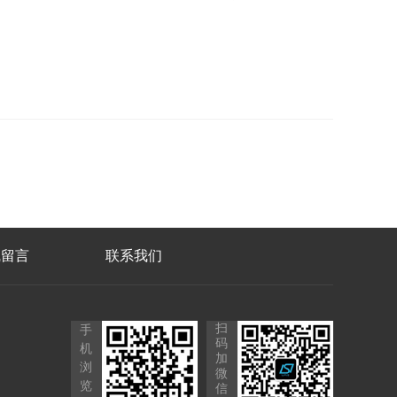
线留言
联系我们
扫
手
码
机
加
浏
微
览
信