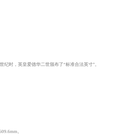
14世纪时，英皇爱德华二世颁布了“标准合法英寸"。
9.6mm。