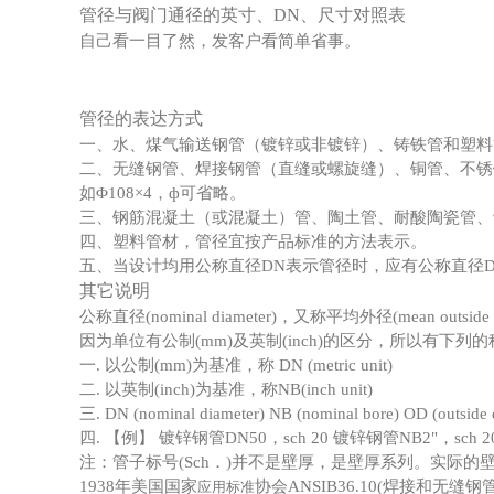
管径与阀门通径的英寸、DN、尺寸对照表
自己看一目了然，发客户看简单省事。
管径的表达方式
一、水、煤气输送钢管（镀锌或非镀锌）、铸铁管和塑料管等
二、无缝钢管、焊接钢管（直缝或螺旋缝）、铜管、不锈钢管等
如Φ108×4，ф可省略。
三、钢筋混凝土（或混凝土）管、陶土管、耐酸陶瓷管、缸瓦
四、塑料管材，管径宜按产品标准的方法表示。
五、当设计均用公称直径DN表示管径时，应有公称直径
其它说明
公称直径(nominal diameter)，又称平均外径(mea
因为单位有公制(mm)及英制(inch)的区分，所以有下列
一. 以公制(mm)为基准，称 DN (metric unit)
二. 以英制(inch)为基准，称NB(inch unit)
三. DN (nominal diameter) NB (nominal bore) OD (outside 
四. 【例】 镀锌钢管DN50，sch 20 镀锌钢管NB2"，sch 2
注：管子标号(Sch．)并不是壁厚，是壁厚系列。实际
1938年美国国家
协会ANSIB36.10(焊接和
应用标准