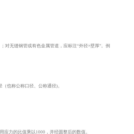
等）；对无缝钢管或有色金属管道，应标注“外径×壁厚"。例
其公称直径（也称公称口径、公称通径)。
允许用应力的比值乘以1000，并经圆整后的数值。