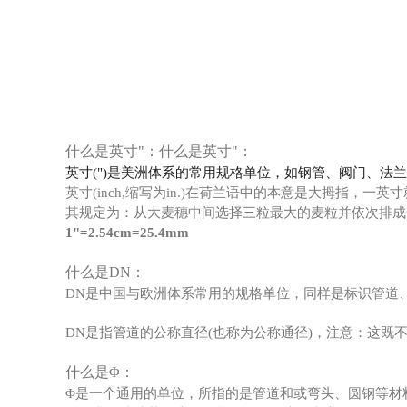
什么是英寸"：什么是英寸"：
英寸(")是美洲体系的常用规格单位，如钢管、阀门、法兰
英寸(inch,缩写为in.)在荷兰语中的本意是大拇指
其规定为：从大麦穗中间选择三粒最大的麦粒并依次排成
1"=2.54cm=25.4mm
什么是DN：
DN是中国与欧洲体系常用的规格单位，同样是标识管道、
DN是指管道的公称直径(也称为公称通径)，注意：这
什么是Φ：
Φ是一个通用的单位，所指的是管道和或弯头、圆钢等材料的外