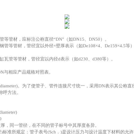
管材，应标注公称直径“DN"（如DN15、DN50）。
管材，管径宜以外径×壁厚表示（如De108×4、De159×4.5
管等管材，管径宜以内径d表示（如d230、d380等）。
DN与相应产品规格对照表。
n outside diameter)。为了使管子、管件连接尺寸统一，采用DN表示
的称呼方法。
diameter)
0
的壁厚，同一管径，在不同的管子标号中其厚度各异。
无缝钢管)标准所规定：管子表号(Sch．)是设计压力与设计温度下材料的