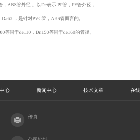
a表示 PVC管，ABS管外径 。以De表示 PP管，PE管外径 。
) 为：Da63 ，是针对PVC管，ABS管而言的。
同于de110，Dn150等同于de160的管径。
中心
新闻中心
技术文章
在
传真
公司地址