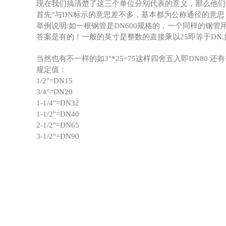
现在我们搞清楚了这三个单位分别代表的意义，那么他们
首先"与DN标示的意思差不多，基本都为公称通径的意
举例说明:如一根钢管是DN600规格的，一个同样的钢管
答案是有的！一般的英寸是整数的直接乘以25即等于DN,如1"*25=
当然也有不一样的如3"*25=75这样四舍五入即DN80 还有一些
规定值：
1/2"=DN15
3/4"=DN20
1-1/4"=DN32
1-1/2"=DN40
2-1/2"=DN65
3-1/2"=DN90