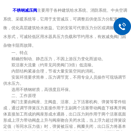
不锈钢减压阀
主要用于各种建筑给水系统、消防系统、中央空调
系统、采暖系统等，它用于支管减压，可调整后供使压力分配更加均
衡，优化高层建筑给水效益。它的安装可代替压力分区或调频变速供
水形式，可减轻低区用水器具压力负载和节约用水，有效减免阀门因
杂物卡阻而故障。
一、特点
精确控制动、静态压力，不因上游压力变化而波动。
双活塞大流量（约常见同类阀门3倍）低流噪。
内部结构紧凑合理，节省大量安装空间的消耗。
安装环境要求简单，压力调节宽，不用专业人员操作可现场调节
供水压力。
选用不锈钢材质，高强度且环保。
二、工作原理
阀门主要由阀座、主阀盘、活塞、上下活塞机构、弹簧等零件组
成，通过调节弹簧压力直接作用于主副两个活塞带动阀盘下移离开阀
体直接加工而成的阀座形成水通路，出口压力则作用于两个活塞底面
形成上浮力带动阀盘上升与阀座吻合关闭水流，当上浮力超过弹簧设
定值（等同水压力值）时，弹簧被压缩，阀瓣关闭，出口压力将基本