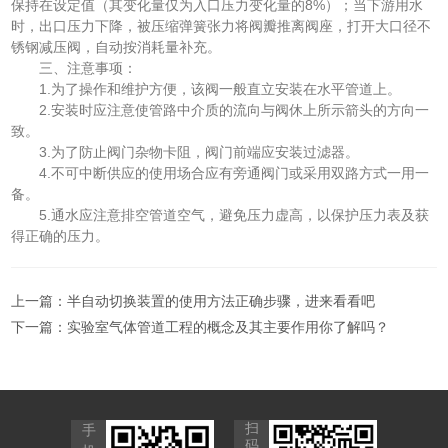
保持在设定值（其变化量仅为入口压力变化量的8%）；当下游用水
时，出口压力下降，被压缩弹簧张力将阀瓣推离阀座，打开大口径不
锈钢减压阀，自动按消耗量补充。
三、注意事项：
1.为了操作和维护方便，该阀一般直立安装在水平管道上。
2.安装时应注意使管路中介质的流向与阀休上所示箭头的方向一
致。
3.为了防止阀门杂物卡阻，阀门前端应安装过滤器。
4.不可中断供应的使用场合应有旁通阀门或采用双路方式一用一
备。
5.通水应注意排空管道空气，避免压力虚高，以保护压力表及获
得正确的压力。
上一篇：
半自动切换装置的使用方法正确步骤，进来看看吧
下一篇：
实验室气体管道工程的概念及其主要作用你了解吗？
扫
手
码