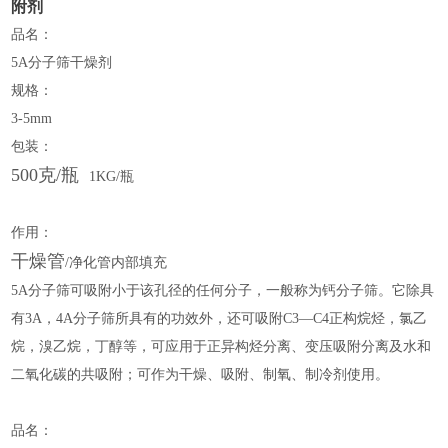
附剂
品名：
5A分子筛干燥剂
规格：
3-5mm
包装：
500克/瓶
1KG/
瓶
作用：
干燥管
/净化管内部填充
5A分子筛可吸附小于该孔径的任何分子，一般称为钙分子筛。它除具
有3A，4A分子筛所具有的功效外，还可吸附C3—C4正构烷烃，氯乙
烷，溴乙烷，丁醇等，可应用于正异构烃分离、变压吸附分离及水和
二氧化碳的共吸附；可作为干燥、吸附、制氧、制冷剂使用。
品名：