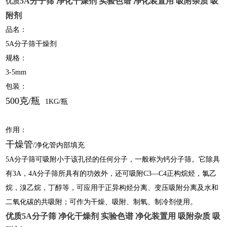
5A
分子筛 净化干燥剂
实验色谱 净化装置用 吸附杂质 吸
优质
附剂
品名：
5A分子筛干燥剂
规格：
3-5mm
包装：
500克/瓶
1KG/
瓶
作用：
干燥管
/净化管内部填充
5A分子筛可吸附小于该孔径的任何分子，一般称为钙分子筛。它除具
有3A，4A分子筛所具有的功效外，还可吸附C3—C4正构烷烃，氯乙
烷，溴乙烷，丁醇等，可应用于正异构烃分离、变压吸附分离及水和
二氧化碳的共吸附；可作为干燥、吸附、制氧、制冷剂使用。
优质5A
分子筛 净化干燥剂
实验色谱 净化装置用 吸附杂质 吸