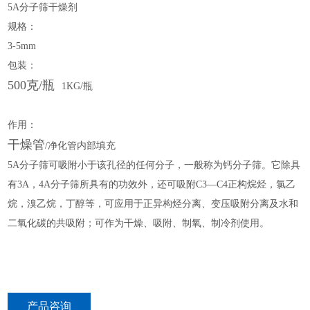
5A分子筛干燥剂
规格：
3-5mm
包装：
500克/瓶
1KG/
瓶
作用：
干燥管
/净化管内部填充
5A分子筛可吸附小于该孔径的任何分子，一般称为钙分子筛。它除具
有3A，4A分子筛所具有的功效外，还可吸附C3—C4正构烷烃，氯乙
烷，溴乙烷，丁醇等，可应用于正异构烃分离、变压吸附分离及水和
二氧化碳的共吸附；可作为干燥、吸附、制氧、制冷剂使用。
产品咨询