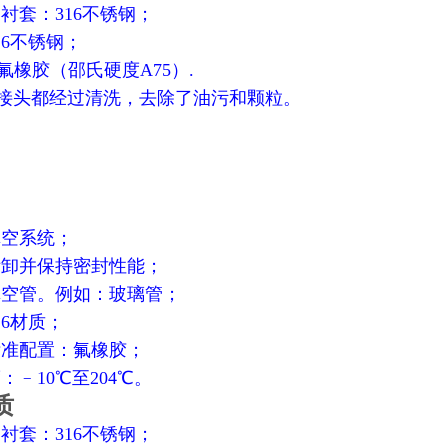
和衬套：316不锈钢；
16不锈钢；
：氟橡胶（邵氏硬度A75）.
 接头都经过清洗，去除了油污和颗粒。
真空系统；
拆卸并保持密封性能；
真空管。例如：玻璃管；
16材质；
标准配置：氟橡胶；
度：﹣10℃至204℃。
质
和衬套：316不锈钢；