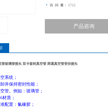
访 问 量：
2721
产品咨询
绍
英管玻璃管接头
双卡套转真空管
两通真空管变径接头
真空系统；
拆卸并保持密封性能；
真空管。例如：玻璃管；
16材质；
标准配置：氟橡胶；