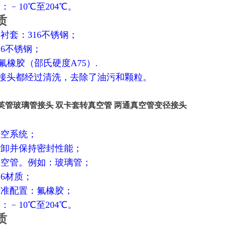
度：﹣10℃至204℃。
质
和衬套：316不锈钢；
16不锈钢；
：氟橡胶（邵氏硬度A75）.
 接头都经过清洗，去除了油污和颗粒。
英管玻璃管接头 双卡套转真空管 两通真空管变径接头
真空系统；
拆卸并保持密封性能；
真空管。例如：玻璃管；
16材质；
标准配置：氟橡胶；
度：﹣10℃至204℃。
质