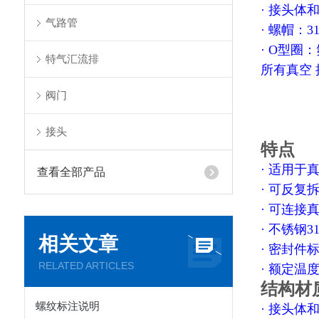
· 接头体
气路管
· 螺帽：3
· O型圈
特气汇流排
所有真空
阀门
接头
特点
· 适用于
查看全部产品
· 可反复
· 可连接
· 不锈钢3
相关文章
· 密封件
RELATED ARTICLES
· 额定温
结构材
螺纹标注说明
· 接头体