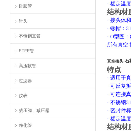
· 额定温
硅胶管
结构材
· 接头体
针头
· 螺帽：3
不锈钢直管
· O型圈
所有真空
ETFE管
石
真空接头
高压软管
特点
· 适用于
过滤器
· 可反复
· 可连接
仪表
· 不锈钢3
· 密封件
减压阀、减压器
· 额定温
净化管
结构材