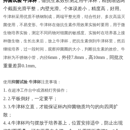
抑菌试验 牛津杯
，做抗生素效价测定用牛津杯，精挑细选两
个截面光滑平整，内壁光滑。个体误差小，精度高，好用。
牛津杯
采用优质不锈钢制成，两端平整光滑，结合性好。多次高温灭
菌使用，不易变形。牛津杯在做抗生素作用效果实验时要用，用于微
生物培养实验，测定不同药物对细菌的敏感度。实验时在培养基上接
种微生物，生长出来后，放上牛津杯，把抗生素倒到牛津杯里，然后
继续培养，过一段时间，观察抑菌圈的大小，判断抗生素的效价。牛
6mm，外径7.8mm，高10mm，同批次
津杯为不锈钢小管，内径
重量差异0.1mm。
使用
抑菌试验 牛津杯
注意事项：
1.
在超净工作台中或酒精灯旁操作；
2.
2.平板倒好，一定要平；
3.
3.牛津杯立直，才能保证杯内抑菌物质均匀的向四周扩
散；
4.
4.牛津杯均匀摆放于培养基上，位置安排适中，防止出现