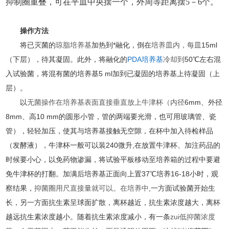
抑制圈重叠，可在平皿中央摆一个，外周等距离摆5－6个。
操作方法
将已灭菌的
琼脂
培养基
加热到*融化，倒在
培养皿
内，每皿
15ml
（下层），待其凝固。此外，将融化的
PDA培养基
冷却到
50℃左右混
入试验菌，将混有菌的培养基5 ml加到已凝固的培养基上待凝固（上
层）。
以
无菌操作
在培养基表面直接垂直放上牛津杯（内径
6mm、外径
8mm、高10 mm的圆形小管，管的两端要光滑，也可用玻璃管、瓷
管），轻轻加压，使其与培养基接触无空隙，在杯中加入待检样品
（发酵液），牛津杯一般可以装240微升,在放置牛津杯、加注药品的
时候要小心，以免药物渗漏，将试验平板移动至培养箱的过程中要避
免牛津杯的打翻。加满后培养基正面向上置37℃培养16-18小时，观
察结果，
抑菌圈
用尺直接量就可以。在培养中
,一方面试验菌开始生
长，另一方面抗生素呈球面扩散，离杯越近，抗生素浓度越大，离杯
越远抗生素浓度越小。随着抗生素浓度减小，有一条
zui低
抑菌浓度