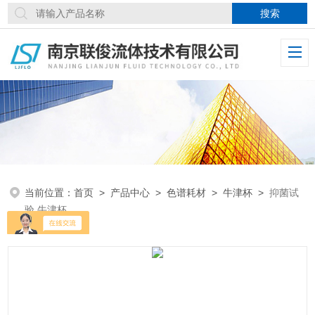
当前位置：
首页
>
产品中心
>
色谱耗材
>
牛津杯
>
抑菌试
验 牛津杯