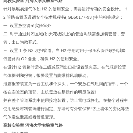
高校实验室
河海大学实验室气路
针对易燃易爆气体如 H2 的使用安全，需要进行专项的安全设计。 H
2 管路布置应遵循安全技术规程书( GB50177-93 )中的相关规定：
一 .设置放空管至实验室外;
二 .对于通过封闭区域(如天花板以上)的管道均须需要加装套管，套
管，出口为敞开式。
三 .设置 1 条 N2 吹扫管道。当 H2 停用时用于保压和管路吹扫以降
低管路内 O2 含量，确保 H2 的使用安全。
在设计H2 管路时需在二级减压阀出口处设置阻火器。在气瓶房设置
气体探测和报警，报警装置与防爆排风扇联动。
泄露报警装置为一台主机和个探头，一个安放在气瓶间的顶部，一个
按在实验室的顶部。主机需放在易操作的明显位置!
并在整个管道系统中使用接地装置，防止雷电或静电。在整个过程中
使用绝缘材料管码进行固定。穿墙时有外管保护!防止墙体的变化导致
气体发生泄露或者管道变形。
高校实验室
河海大学实验室气路