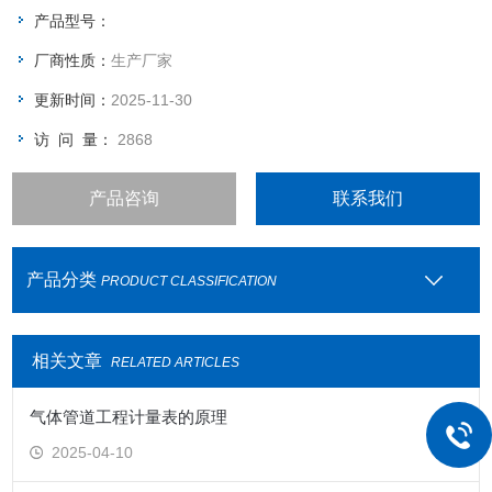
设计的气体管路工程的用气量大小，根据用气量大小来选择是用
产品型号：
几瓶气体。
厂商性质：
生产厂家
更新时间：
2025-11-30
访 问 量：
2868
产品咨询
联系我们
产品分类
PRODUCT CLASSIFICATION
相关文章
RELATED ARTICLES
气体管道工程计量表的原理
2025-04-10