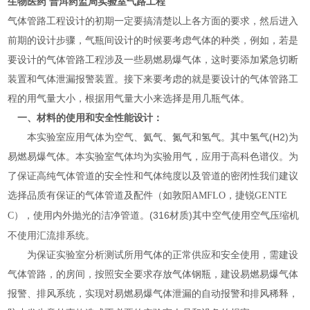
生物医药 普洱药监局实验室气路工程
气体管路工程设计的初期一定要搞清楚以上各方面的要求，然后进入
前期的设计步骤，气瓶间设计的时候要考虑气体的种类，例如，若是
要设计的气体管路工程涉及一些易燃易爆气体，这时要添加紧急切断
装置和气体泄漏报警装置。接下来要考虑的就是要设计的气体管路工
程的用气量大小，根据用气量大小来选择是用几瓶气体。
一、材料的使用和安全性能设计：
本实验室应用气体为空气、氦气、氮气和氢气。其中氢气(H2)为
易燃易爆气体。本实验室气体均为实验用气，应用于高科色谱仪。为
了保证高纯气体管道的安全性和气体纯度以及管道的密闭性我们建议
选择品质有保证的气体管道及配件
（如
敦阳
AMFLO
，
捷锐
GENTE
，使用内外抛光的洁净管道。(316材质)其中空气使用空气压缩机
C
）
不使用汇流排系统。
为保证实验室分析测试所用气体的正常供应和安全使用，需建设
气体管路
，的房间，按照安全要求存放气体钢瓶，建设易燃
易爆气体
报警
、排风系统，实现对易燃易爆气体泄漏的自动报警和排风稀释，