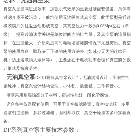
名称：
无油真空泵
真空泵是提高过滤效率，加强脱气效果的重要过滤配套设备。为保障
过滤介质不被污染，一般均使用无油隔膜式真空泵，此类泵型是通过
橡胶膜片的往返运动形成真空，其真空压力一般为
0.08Mpa左右（单
级），提高过滤速度关键是单位时间内的排气量，及真空泵的流量指
标，在过滤量大、介质粘度高时颗粒堵塞滤膜情况下尤显突出。真空
泵的使用寿命，取取决于正确的使用方法外（如减少无为的连续开
机；防止溶液抽入泵体等），主要还在于电机功率合理和真空膜的设
计形式及抗疲劳性。
无油真空泵
DP-01隔膜真空泵设计*，无油润滑设计，压缩空气
更纯净，真空泵设计结构合理，小体积，质量轻，工作噪音小。
活塞采用耐腐蚀高分子材料，密封性能好，耐化学腐蚀。
适合多种仪器配套使用，可用于真空抽滤装置，真空抽滤瓶，多用
途溶剂过滤器，多联过滤器，固相萃取仪，真空干燥皿等多种实验设
备。
DP系列真空泵主要技术参数：