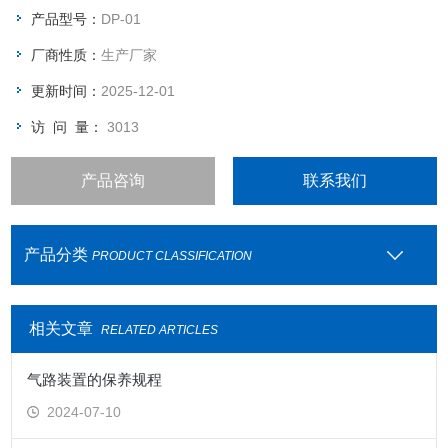
量，及真空泵的流量指标，在过滤量大、介质粘度高时颗粒堵塞
产品型号：
DP-01
滤膜情况下尤显突出。
厂商性质：
生产厂家
更新时间：
2025-12-01
访 问 量：
3013
产品咨询
联系我们
产品分类
PRODUCT CLASSIFICATION
相关文章
RELATED ARTICLES
气路装置的保养规程
2024-07-10