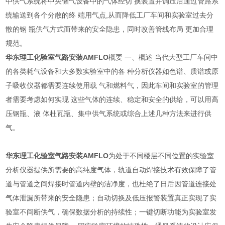
中供气系统将中央储气设备中的气体经切 换装置并调压后通过管路系
统输送到各个分散的终 端用气点,从而降低工厂车间和实验室过去分
散的钢 瓶供气方式而带来的安全隐患，同时改善管线布局 更加合理
规范。
华东理工化验室气路安装AMFLO
概要 一、概述 当代大型工厂车间中
的各类耗气设备和大多数实验室中的各 种分析仪器如色谱、质谱或原
子吸收仪器都需要连续使用载 气和燃料气，因此车间和实验室的管理
者需要考虑如何实现 这些气体的连续、稳定和安全的供给，可以用高
压钢瓶、液 体杜瓦瓶、集中供气系统或综合上述几种方法来进行供
气。
华东理工化验室气路安装AMFLO
为处于不同楼层不同位置的实验室
分析仪器提供所需要的高纯度气体，轨道自动焊接技术有效保障了管
道与管道之间焊接时管道内壁的洁净度，也杜绝了日后因管道连接处
气体泄漏所带来的安全隐患；自动切换及低压报警装置真正实现了实
验室不间断供气，确保数据分析的持续性；一键切断功能为实验室发