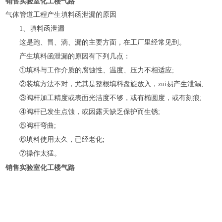
销售实验室化工楼气路
气体管道工程产生填料函泄漏的原因
1、填料函泄漏
这是跑、冒、滴、漏的主要方面，在工厂里经常见到。
产生填料函泄漏的原因有下列几点：
①填料与工作介质的腐蚀性、温度、压力不相适应;
②装填方法不对，尤其是整根填料盘旋放入，zui易产生泄漏;
③阀杆加工精度或表面光洁度不够，或有椭圆度，或有刻痕;
④阀杆已发生点蚀，或因露天缺乏保护而生锈;
⑤阀杆弯曲;
⑥填料使用太久，已经老化;
⑦操作太猛。
销售实验室化工楼气路