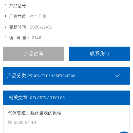
大小来选择是用几瓶气体。
产品型号：
厂商性质：
生产厂家
更新时间：
2025-12-01
访 问 量：
2146
产品咨询
联系我们
产品分类
PRODUCT CLASSIFICATION
相关文章
RELATED ARTICLES
气体管道工程计量表的原理
2025-04-10