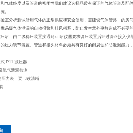
和气体纯度以及管道的密闭性我们建议选择品质有保证的气体管道及配件，
系统。
室分析测试所用气体的正常供应和安全使用，需建设气体管路，的房间
易燃易爆气体泄漏的自动报警和排风稀释，防止发生意外事故造成不必要
压后，由二级稳压装置接通到zui后仪器要求调压装置后经过管路接入仪
压力调节装置、管道和接头材料必须具有良好的耐腐蚀和防泄漏能力，
 R11 减压器
试及氢气泄漏检测
不锈钢压力表，要 IJ读清晰
装
询