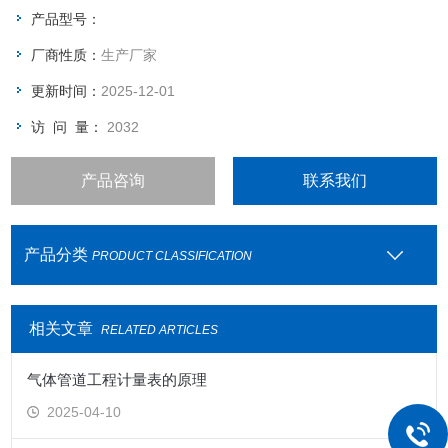
气量大小来选择是用几瓶气体。
产品型号：
厂商性质：
生产厂家
更新时间：
2025-12-01
访 问 量：
2032
产品咨询
联系我们
产品分类
PRODUCT CLASSIFICATION
相关文章
RELATED ARTICLES
气体管道工程计量表的原理
2025-04-10