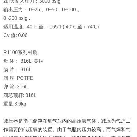
zui大输入压力：3000 psig
输出压力： 0~25， 0~50，0~100，
0~200 psig .
适用温度: -40°F 至 ＋165°F(-40℃ 至＋74℃)
Cv 值: 0.06
R1100系列材质:
母 体： 316L ,黄铜
膜 片： 316L
阀 座: PCTFE
弹 簧: 316L
阀芯顶杆: 316L
重量:3.6kg
减压器是指把储存在氧气瓶内的
高压氧
气体，减压为气焊工
作需要的低压氧的装置。由于气瓶内压力较高，而
气焊
和
气