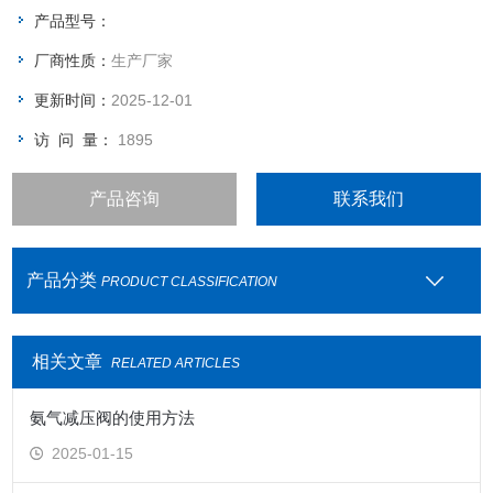
进气管配置防逆阀
产品型号：
采用墙式安装
厂商性质：
生产厂家
更新时间：
2025-12-01
访 问 量：
1895
产品咨询
联系我们
产品分类
PRODUCT CLASSIFICATION
相关文章
RELATED ARTICLES
氨气减压阀的使用方法
2025-01-15