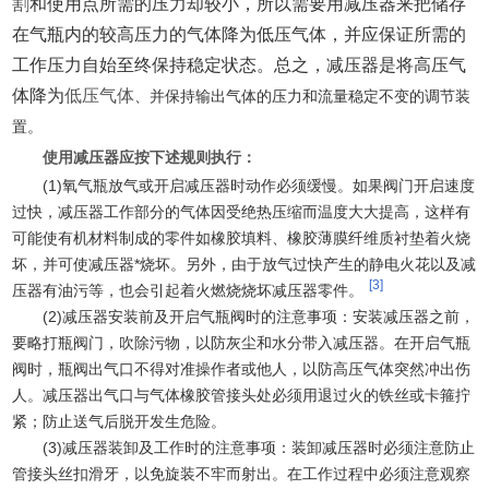
割
和使用点所需的压力却较小，所以需要用减压器来把储存
在气瓶内的较高压力的气体降为低压气体，并应保证所需的
工作压力自始至终保持稳定状态。总之，减压器是将高压气
体降为
低压气体
、并保持输出气体的压力和流量稳定不变的调节装
置。
使用减压器应按下述规则执行：
(1)氧气瓶放气或开启减压器时动作必须缓慢。如果阀门开启速度
过快，减压器工作部分的气体因受绝热压缩而温度大大提高，这样有
可能使有机材料制成的零件如橡胶填料、橡胶薄膜纤维质衬垫着火烧
坏，并可使减压器*烧坏。另外，由于放气过快产生的静电火花以及减
[3]
压器有油污等，也会引起着火燃烧烧坏减压器零件。
(2)减压器安装前及开启气瓶阀时的注意事项：安装减压器之前，
要略打瓶阀门，吹除污物，以防灰尘和水分带入减压器。在开启气瓶
阀时，瓶阀出气口不得对准操作者或他人，以防高压气体突然冲出伤
人。减压器出气口与气体橡胶管接头处必须用退过火的铁丝或卡箍拧
紧；防止送气后脱开发生危险。
(3)减压器装卸及工作时的注意事项：装卸减压器时必须注意防止
管接头丝扣滑牙，以免旋装不牢而射出。在工作过程中必须注意观察