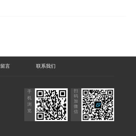
线留言
联系我们
扫
手
码
机
加
浏
微
览
信