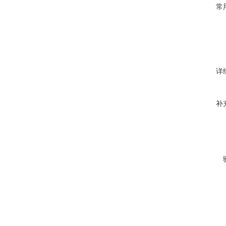
常
详
补