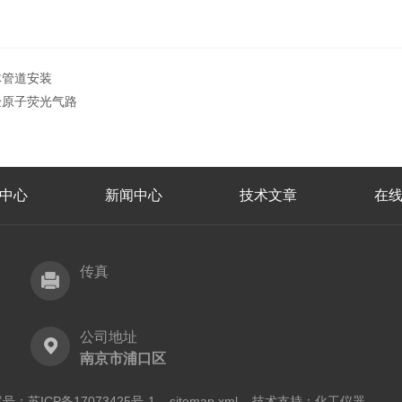
体管道安装
验原子荧光气路
中心
新闻中心
技术文章
在
传真
公司地址
南京市浦口区
号：苏ICP备17073425号-1
sitemap.xml
技术支持：
化工仪器