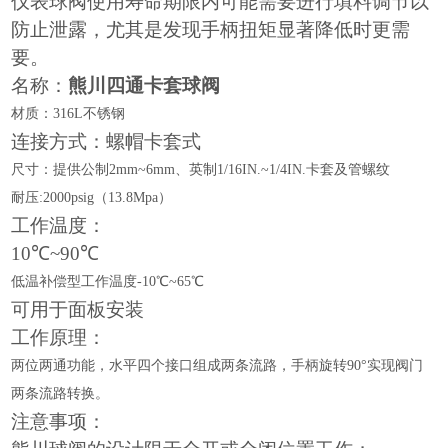
仪表球阀使用寿命期限内可能需要进行填料调节以
防止泄露，尤其是发现手柄扭矩显著降低时更需
要。
名称：
熊川四通卡套球阀
材质：
316L不锈钢
连接方式：螺帽卡套式
尺寸：提供公制
2mm~6mm、英制1/16IN.~1/4IN.卡套及管螺纹
耐压
:2000psig（13.8Mpa）
工作温度：
10℃~90℃
低温补偿型工作温度
-10℃~65℃
可用于面板安装
工作原理：
两位两通功能，水平四个接口组成两条流路，手柄旋转
90°实现阀门
两条流路转换。
注意事项：