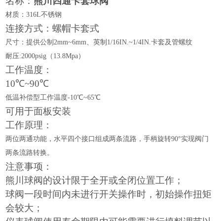
名称：
熊川四通卡套球阀
材质：
316L不锈钢
连接方式：螺帽卡套式
尺寸：提供公制
2mm~6mm、英制1/16IN.~1/4IN.卡套及管螺纹
耐压
:2000psig（13.8Mpa）
工作温度：
10℃~90℃
低温补偿型工作温度
-10℃~65℃
可用于面板安装
工作原理：
两位两通功能，水平四个接口组成两条流路，手柄旋转
90°实现阀门
两条流路转换。
注意事项：
熊川球阀的设计限于全开或全闭位置工作；
球阀一段时间内未进行开关操作时，初始操作扭矩
会较大；