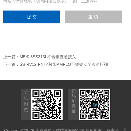
请输入计算结果（填写阿拉伯数字），如：三加四=7
上一篇：
M5*0.8SS316L不锈钢直通接头
下一篇：
SS-RV12-FNT4敦阳AMFLO不锈钢安全阀泄压阀
扫
手
码
机
加
浏
微
览
信
Copyright©2026 南京联俊流体技术有限公司 版权所有
备案号：苏