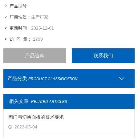
工作温度：
产品型号：
10℃~90℃
厂商性质：
生产厂家
低温补偿型工作温度-10℃~65℃
可用于面板安装
更新时间：
2025-12-01
访 问 量：
2799
产品咨询
联系我们
产品分类
PRODUCT CLASSIFICATION
相关文章
RELATED ARTICLES
阀门与切换面板的技术要求
2023-05-04