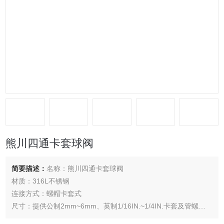
熊川四通卡套球阀
简要描述：
名称：熊川四通卡套球阀
材质：316L不锈钢
连接方式：螺帽卡套式
尺寸：提供公制2mm~6mm、英制1/16IN.~1/4IN.卡套及管螺纹
耐压:2000psig（13.8Mpa）