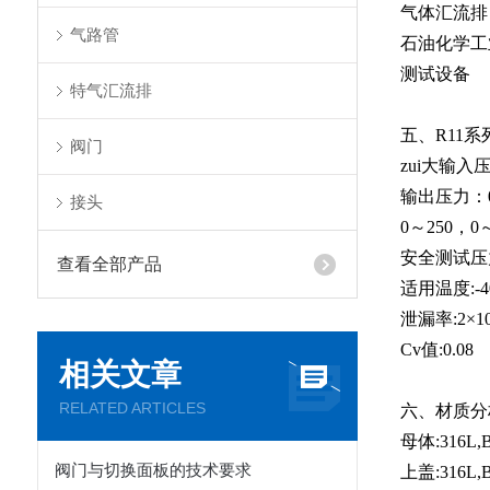
气体汇流排
气路管
石油化学工
测试设备
特气汇流排
五、R11
阀门
zui大输入压力
输出压力：0
接头
0～250，0～
安全测试压力
查看全部产品
适用温度:-40
泄漏率:2×10-
Cv值:0.08
相关文章
RELATED ARTICLES
六、材质分
母体:316L,B
阀门与切换面板的技术要求
上盖:316L,B