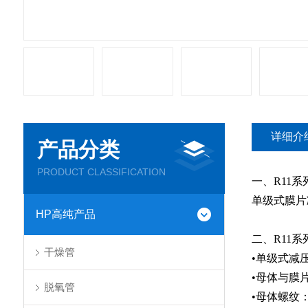
详细介
产品分类
PRODUCT CLASSIFICATION
一、R11
单级式膜片
HP高纯产品
二、R11
干燥管
•单级式减
•母体与膜
脱氧管
•母体螺纹：1