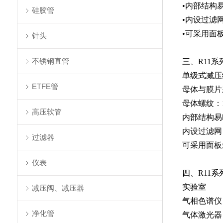
•内部结构
硅胶管
•内设过滤
•可采用面
针头
不锈钢直管
三、R11
单级式减压
ETFE管
母体与膜片
母体螺纹：1
高压软管
内部结构易
内设过滤网
过滤器
可采用面板
仪表
四、R11系
实验室
减压阀、减压器
气相色谱仪
净化管
气体激光器