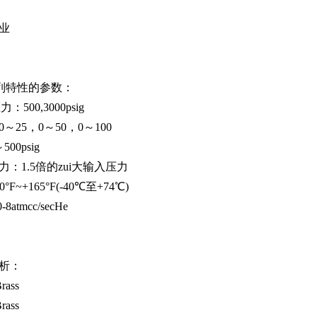
业
系列特性的参数：
：500,3000psig
～25，0～50，0～100
500psig
：1.5倍的zui大输入压力
°F~+165°F(-40℃至+74℃)
8atmcc/secHe
析：
rass
rass