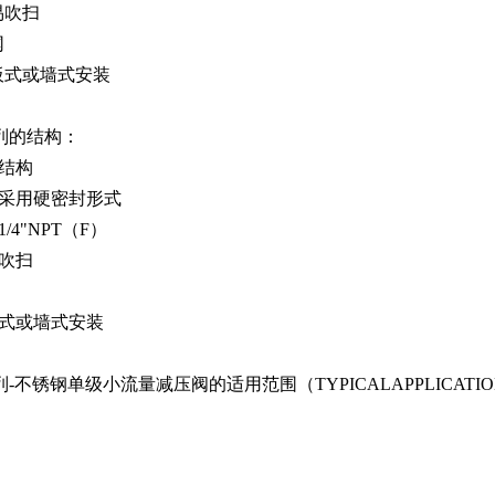
易吹扫
网
板式或墙式安装
系列的结构：
结构
采用硬密封形式
/4"NPT（F）
吹扫
式或墙式安装
列-不锈钢单级小流量减压阀的适用范围（TYPICALAPPLICATI