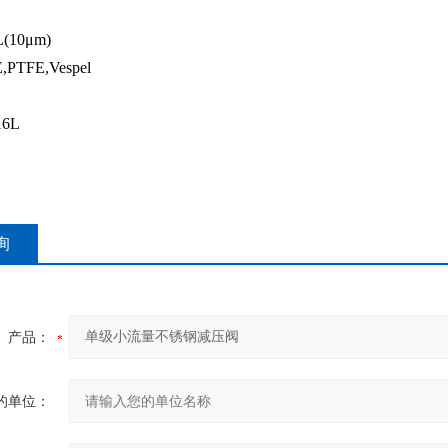
(10μm)
PTFE,Vespel
6L
询
产品：
的单位：