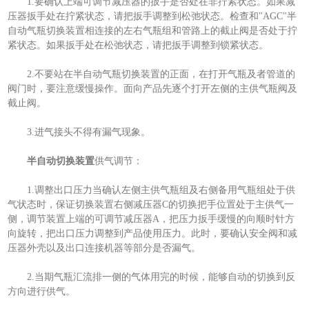
1.要确认上端可调节减压器的扳手是否处在非拧紧状态。如果减
压器扳手处在拧紧状态，请把扳手调整到松弛状态。检查和"AGC"半
自动气瓶切换装置相连接的左右气瓶组和管路上的截止阀是否处于拧
紧状态。如果扳手处在松弛状态，请把扳手调整到锁紧状态。
2.不要站在半自动气瓶切换装置的正面，在打开气瓶及者管道的
阀门时，要注意缓慢操作。面向产品先逐个打开左侧的主供气瓶阀及
截止阀。
3.进气接头不得有漏气现象。
半自动切换装置
供气调节：
1.调整出口压力当确认左侧主供气瓶组及右侧备用气瓶组处于供
气状态时，保证切换装置右侧减压器C的切换把手位置处于主供气一
侧，调节装置上端的可调节减压器A，把压力扳手缓慢的向顺时针方
向旋转，把出口压力调整到产品使用压力。此时，要确认安全阀和减
压器外壳以及出口连接机器等部分是否漏气。
2.当期气瓶汇流排一侧的气体用完的时候，能够自动的切换到反
方向进行供气。