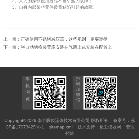
2、人为的操作使用过程不当引起的故障；
3、自身内部某些元件质量缺陷引起的故障。
上一篇：
正确使用不锈钢减压器，这些规则一定要遵循
下一篇：
半自动切换装置应安装在气瓶上或安装在配管上
扫
手
码
机
加
浏
微
览
信
Copyright©2026 南京联俊流体技术有限公司 版权所有
备案号：苏
ICP备17073425号-1
sitemap.xml
技术支持：
化工仪器网
管理
登陆