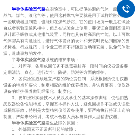
半导体实验室气路
在实验室中，可以提供热源的气体一般是：天
然气、煤气、液化气等，使用这种燃气主要就是用于试样熔融分解和
一些玻璃器皿制造，也能用在煤气沙浴。它的使用场所一般是在试验
台或者实验室通风柜中，但是在试验台上使用，要保证台面耐高温和
设计原子吸收或其他排气装置，同样也具有耐高温的性能。以上可燃
气体都具有高危险性，进行气体管路的设计和安装时要达到国家的要
求标准、行业规范，非专业工程师不得随意改动和安装，以免气体泄
漏，造成事故的发生。
半导体实验室气路
系统的维护事项：
1、对库存、备用或因任务不足需要封存一段时间的仪器设备要
定期清洁、查点、进行防尘、防锈、防潮等方面的维护。
2、各实验室必须建立严格的岗位责任制，系统根据所使用仪器
设备的特点和要求，制定相应的维护保养措施，并认真落实，使仪器
设备的维护保养做到经常化、制度化。
3、要加强对实验技术人员以及学生的基本操作训练，使他们熟
悉仪器设备性能特点，掌握基本操作方法，避免因操作不当或失误造
成损坏事故，特别是大型精密仪器设备使用，要严格执行持证上岗的
制度，严禁未经培训、考核不合格人员私自操作大型精密仪器。
半导体实验室气路
发生故障的原因：
1、外部因素不正常所引起的故障；