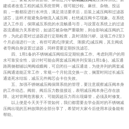
建或者改造工程的减压系统管网，很可能沙粒、麻丝、杂物。投运
前，一般都应进行水冲洗，满足清洁要求后，后装上减压阀和过滤器
滤芯，这样才能避免杂物流入减压阀，杜绝减压阀卡芯现象。在系统
进入工作后，保障减压系统的水流畅通与否，与设置在系统上的过滤
器流通能力关系密切，如滤芯被杂物严重吸附，则会影响减压阀的工
作，为此必需对过滤器进行定期检查，及时清除污秽。这项工作2至3
个月必须进行一次，有些可调式(弹簧式、薄膜式)减压阀，其主阀或
者导阀自身设置过滤器，同样需要定期拆洗滤芯。
四、1用1备的不锈钢减压阀组应定期轮换工作。考虑到用户的用
水可靠安全性，设计时可能会两套减压阀并列安装(1用1备)。减压通
路两侧都辅以闸阀或蝶阀，可启闭任一减压通道，为使并列的两套减
压阀通道能正常工作，常规一个月轮流交换一次，搁置时间过长减压
通道死水结垢，减压元件阀芯会卡住失效。
五、加强不锈钢减压阀保障系统的管理，要注意观察减压阀本身
的工作动态。阀前、阀后压力数值接近，表明减压阀本身已存在故
障。这对管网危害极大，可能因超压力而出现爆管，必须及时修复。
以上便是今天关于不管如何，我们都需要去学会面对的不锈钢减
压阀出现的五种故障的全部分享了，希望对大家今后使用本设备能有
帮助。