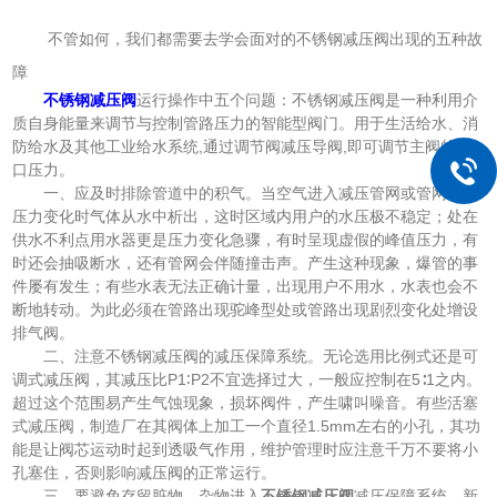
不管如何，我们都需要去学会面对的不锈钢减压阀出现的五种故
障
不锈钢减压阀
运行操作中五个问题：不锈钢减压阀是一种利用介
质自身能量来调节与控制管路压力的智能型阀门。用于生活给水、消
防给水及其他工业给水系统,通过调节阀减压导阀,即可调节主阀的出
口压力。
一、应及时排除管道中的积气。当空气进入减压管网或管网内随
压力变化时气体从水中析出，这时区域内用户的水压极不稳定；处在
供水不利点用水器更是压力变化急骤，有时呈现虚假的峰值压力，有
时还会抽吸断水，还有管网会伴随撞击声。产生这种现象，爆管的事
件屡有发生；有些水表无法正确计量，出现用户不用水，水表也会不
断地转动。为此必须在管路出现驼峰型处或管路出现剧烈变化处增设
排气阀。
二、注意不锈钢减压阀的减压保障系统。无论选用比例式还是可
调式减压阀，其减压比P1∶P2不宜选择过大，一般应控制在5∶1之内。
超过这个范围易产生气蚀现象，损坏阀件，产生啸叫噪音。有些活塞
式减压阀，制造厂在其阀体上加工一个直径1.5mm左右的小孔，其功
能是让阀芯运动时起到透吸气作用，维护管理时应注意千万不要将小
孔塞住，否则影响减压阀的正常运行。
三、要避免存留脏物、杂物进入
不锈钢减压阀
减压保障系统。新