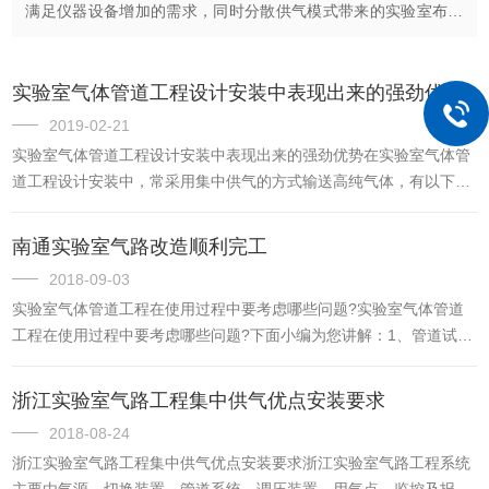
满足仪器设备增加的需求，同时分散供气模式带来的实验室布局
混乱，钢瓶的频繁更换也对实验室的管理和维护造成了困难，为
了解决以上两个方...
实验室气体管道工程设计安装中表现出来的强劲优势
2019-02-21
实验室气体管道工程设计安装中表现出来的强劲优势在实验室气体管
道工程设计安装中，常采用集中供气的方式输送高纯气体，有以下优
点：1、实验室气体管道工程中保持气体的纯度气瓶均配有冲洗阀，
以排除每次更换气瓶时引入的杂质，确保了管路终端气体的纯度。
南通实验室气路改造顺利完工
2、不间断气体供应气路控制系统可以手动或自动方式在气瓶之间进
2018-09-03
行切换，以保证气体的连续供给。3、实验室气体管道工程的低压警
实验室气体管道工程在使用过程中要考虑哪些问题?实验室气体管道
示当气压低于警报*，报警装置可自动启动报警。4、气体压力稳定系
工程在使用过程中要考虑哪些问题?下面小编为您讲解：1、管道试
统采用两级减压(一级由供气控制系统调节，二级由使用点的控制阀...
压、气密时，必须按压要求进行细致准备工作，并经过监理、技术人
员的检查后方可进行。2、所有试压临时盲板安装时应在安装处作明
浙江实验室气路工程集中供气优点安装要求
显标示，以便试压结束后及时拆除。3、试压时管线上需要开启或关
2018-08-24
闭的所有阀门必须挂警示牌，并标明状态。4、所有正在试压过程的
浙江实验室气路工程集中供气优点安装要求浙江实验室气路工程系统
管线在明显位置挂试压警示牌，非试压人员严禁靠近。5、严禁带压
主要由气源、切换装置、管道系统、调压装置、用气点、监控及报警