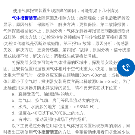
使用气体报警装置出现故障的原因，可能有如下几种情况
气体报警装置
故障原因及排除方法：故障现象：通电后数码管没
显示，原因分析：保险断路，解决方法：更换保险。第二故障报警：
气体探测器登记不上，原因分析：气体探测器与报警控制器连线断路
或短路，解决方法：(1)检查控制器接线端子与传输线是否接好紧固，
(2)检查传输线是否断路或短路。第三报‘Er’故障，原因分析：传感器
失效，解决方法：更换传感器。第四报‘--’故障，原因分析：信号线接
反或线径不够，解决方法：调整线头或更换信号线。
将探测器安装在可能有气体泄漏的区域中，探测器安装必须牢
固。且安装位置根据被测气体相对于空气比重大小决定，当被测气体
比重大于空气时，探测器应安装在距地面30cm~60cm处；当被测气
体比重小于空气时，探测器安装高度宜高出释放源0.5m~2m处。为了
正确使用探测器并防止其故障的发生，请不要安装在以下位置：
a、直接受蒸气、油烟影响的地方。
b、给气口、换气扇、房门等风量流动大的地方。
c、水汽、水滴多的地方（湿度：＞93%R.H）。
d、温度在-40℃以下或70℃以上的地方。
e、有冲击、振动及强电磁场干扰的场所。
以下主要通过分析使用者使用气体报警装置出现故障的原因，同
时提出正确使用
气体报警装置
的方法，希望帮助使用者们尽量减少故