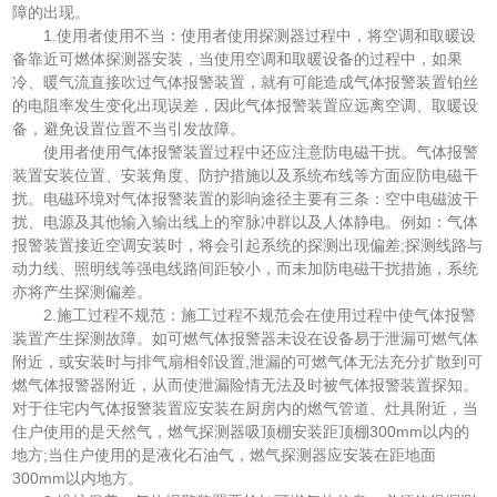
障的出现。
1.使用者使用不当：使用者使用探测器过程中，将空调和取暖设
备靠近可燃体探测器安装，当使用空调和取暖设备的过程中，如果
冷、暖气流直接吹过气体报警装置，就有可能造成气体报警装置铂丝
的电阻率发生变化出现误差，因此气体报警装置应远离空调、取暖设
备，避免设置位置不当引发故障。
使用者使用气体报警装置过程中还应注意防电磁干扰。气体报警
装置安装位置、安装角度、防护措施以及系统布线等方面应防电磁干
扰。电磁环境对气体报警装置的影响途径主要有三条：空中电磁波干
扰、电源及其他输入输出线上的窄脉冲群以及人体静电。例如：气体
报警装置接近空调安装时，将会引起系统的探测出现偏差;探测线路与
动力线、照明线等强电线路间距较小，而未加防电磁干扰措施，系统
亦将产生探测偏差。
2.施工过程不规范：施工过程不规范会在使用过程中使气体报警
装置产生探测故障。如可燃气体报警器未设在设备易于泄漏可燃气体
附近，或安装时与排气扇相邻设置,泄漏的可燃气体无法充分扩散到可
燃气体报警器附近，从而使泄漏险情无法及时被气体报警装置探知。
对于住宅内气体报警装置应安装在厨房内的燃气管道、灶具附近，当
住户使用的是天然气，燃气探测器吸顶棚安装距顶棚300mm以内的
地方;当住户使用的是液化石油气，燃气探测器应安装在距地面
300mm以内地方。