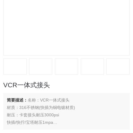
VCR一体式接头
简要描述：
名称：VCR一体式接头
材质：316不锈钢(快插为铜电镀材质)
耐压：卡套接头耐压3000psi
快插/快拧/宝塔耐压1mpa
规格选择说明：卡套适合接金属管使用，卡套大小按照管子外径