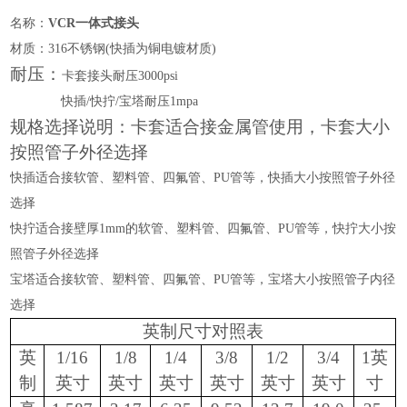
名称：
VCR一体式接头
材质：
316不锈钢(快插为铜电镀材质)
耐压：
卡套接头耐压
3000psi
快插
/快拧/宝塔耐压1mpa
规格选择说明：卡套适合接金属管使用，卡套大小
按照管子外径选择
快插适合接软管、塑料管、四氟管、
PU管等，快插大小按照管子外径
选择
快拧适合接壁厚
1mm的软管、塑料管、四氟管、PU管等，快拧大小按
照管子外径选择
宝塔适合接软管、塑料管、四氟管、
PU管等，宝塔大小按照管子内径
选择
英制尺寸对照表
英
1/16
1/8
1/4
3/8
1/2
3/4
1英
制
英寸
英寸
英寸
英寸
英寸
英寸
寸