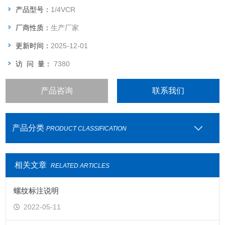
选择
产品型号：
1/4VCR
快插适合接软管、塑料管、四氟管、PU管等，快插大小按照管子
厂商性质：
生产厂家
外径选择
更新时间：
2025-12-01
访 问 量：
7380
产品咨询
联系我们
产品分类
PRODUCT CLASSIFICATION
相关文章
RELATED ARTICLES
螺纹标注说明
2022-05-11