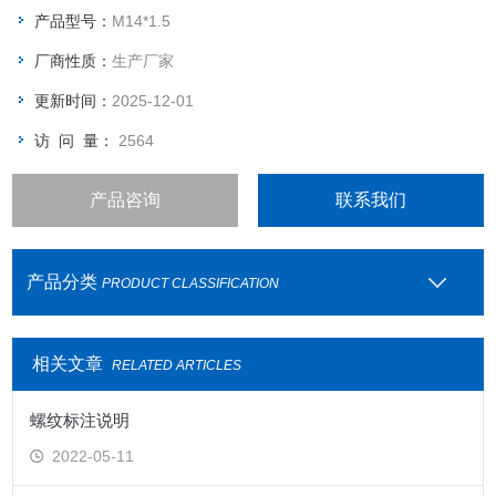
卡套式管接头由三部分组成：接头体、卡套、螺母。当卡套和螺
产品型号：
M14*1.5
母套在钢管上插入接头体后，旋紧螺母时，卡套前端外侧与接头
厂商性质：
生产厂家
体锥面贴合，内刃均匀地咬入无缝钢管，形成有效密封。其安装
简便，耐压高，故而得到广泛应用。
更新时间：
2025-12-01
访 问 量：
2564
产品咨询
联系我们
产品分类
PRODUCT CLASSIFICATION
相关文章
RELATED ARTICLES
螺纹标注说明
2022-05-11