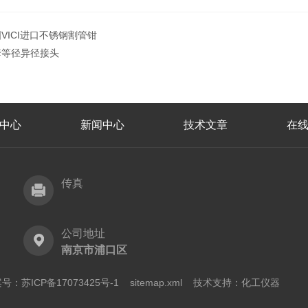
VICI进口不锈钢割管钳
套等径异径接头
中心
新闻中心
技术文章
在
传真
公司地址
南京市浦口区
号：苏ICP备17073425号-1
sitemap.xml
技术支持：
化工仪器