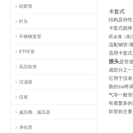
硅胶管
卡套式
结构及特性
针头
卡套式
能将
不锈钢直管
此
金属（接)
适配钢管:
ETFE管
选用卡套式
接头
是管
高压软管
成部分之一
它用于仪表
过滤器
路的zui
气等一般管
仪表
有着繁多的
软管则主要
减压阀、减压器
净化管