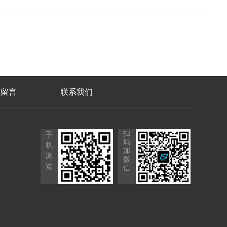
线留言
联系我们
扫
手
码
机
加
浏
微
览
信