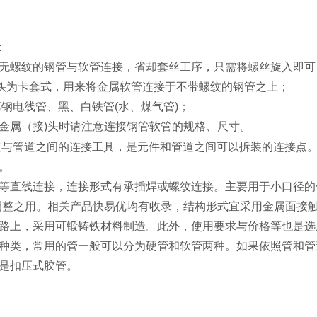
:
无螺纹的
钢管
与软管连接，省却套丝工序，只需将螺丝旋入即可
为卡套式，用来将金属软管连接于不带螺纹的钢管之上；
头
薄钢电线管、黑、白铁管(水、煤气管)；
金属（接)头时请注意连接钢管软管的规格、尺寸。
道与管道之间的连接工具，是元件和管道之间可以拆装的连接点。
。
等直线连接，连接形式有承插焊或螺纹连接。主要用于小口径的
终调整之用。相关产品快易优均有收录，结构形式宜采用金属面接
路上，采用可锻铸铁材料制造。此外，使用要求与价格等也是选
种类，常用的管一般可以分为硬管和软管两种。如果依照管和管
是扣压式胶管。