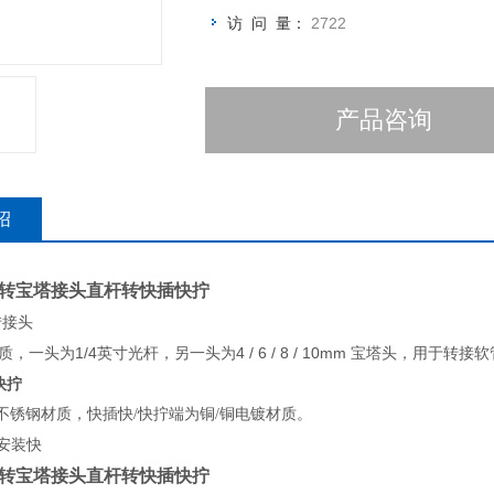
访 问 量：
2722
产品咨询
绍
转宝塔接头直杆转快插快拧
转接头
质，一头为1/4英寸光杆，另一头为4 / 6 / 8 / 10mm 宝塔头，用于
快拧
4不锈钢材质，快插快/快拧端为铜/铜电镀材质。
强安装快
转宝塔接头直杆转快插快拧