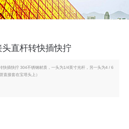
接头直杆转快插快拧
英寸光杆，另一头为4 / 6
（软管直接套在宝塔头上）