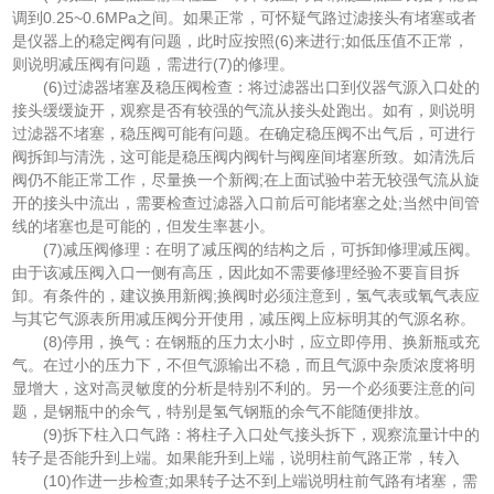
调到0.25~0.6MPa之间。如果正常，可怀疑气路过滤接头有堵塞或者
是仪器上的稳定阀有问题，此时应按照(6)来进行;如低压值不正常，
则说明减压阀有问题，需进行(7)的修理。
(6)过滤器堵塞及稳压阀检查：将过滤器出口到仪器气源入口处的
接头缓缓旋开，观察是否有较强的气流从接头处跑出。如有，则说明
过滤器不堵塞，稳压阀可能有问题。在确定稳压阀不出气后，可进行
阀拆卸与清洗，这可能是稳压阀内阀针与阀座间堵塞所致。如清洗后
阀仍不能正常工作，尽量换一个新阀;在上面试验中若无较强气流从旋
开的接头中流出，需要检查过滤器入口前后可能堵塞之处;当然中间管
线的堵塞也是可能的，但发生率甚小。
(7)减压阀修理：在明了减压阀的结构之后，可拆卸修理减压阀。
由于该减压阀入口一侧有高压，因此如不需要修理经验不要盲目拆
卸。有条件的，建议换用新阀;换阀时必须注意到，氢气表或氧气表应
与其它气源表所用减压阀分开使用，减压阀上应标明其的气源名称。
(8)停用，换气：在钢瓶的压力太小时，应立即停用、换新瓶或充
气。在过小的压力下，不但气源输出不稳，而且气源中杂质浓度将明
显增大，这对高灵敏度的分析是特别不利的。另一个必须要注意的问
题，是钢瓶中的余气，特别是氢气钢瓶的余气不能随便排放。
(9)拆下柱入口气路：将柱子入口处气接头拆下，观察流量计中的
转子是否能升到上端。如果能升到上端，说明柱前气路正常，转入
(10)作进一步检查;如果转子达不到上端说明柱前气路有堵塞，需