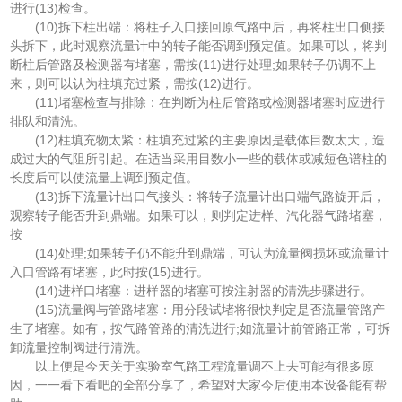
进行(13)检查。
(10)拆下柱出端：将柱子入口接回原气路中后，再将柱出口侧接
头拆下，此时观察流量计中的转子能否调到预定值。如果可以，将判
断柱后管路及检测器有堵塞，需按(11)进行处理;如果转子仍调不上
来，则可以认为柱填充过紧，需按(12)进行。
(11)堵塞检查与排除：在判断为柱后管路或检测器堵塞时应进行
排队和清洗。
(12)柱填充物太紧：柱填充过紧的主要原因是载体目数太大，造
成过大的气阻所引起。在适当采用目数小一些的载体或减短色谱柱的
长度后可以使流量上调到预定值。
(13)拆下流量计出口气接头：将转子流量计出口端气路旋开后，
观察转子能否升到鼎端。如果可以，则判定进样、汽化器气路堵塞，
按
(14)处理;如果转子仍不能升到鼎端，可认为流量阀损坏或流量计
入口管路有堵塞，此时按(15)进行。
(14)进样口堵塞：进样器的堵塞可按注射器的清洗步骤进行。
(15)流量阀与管路堵塞：用分段试堵将很快判定是否流量管路产
生了堵塞。如有，按气路管路的清洗进行;如流量计前管路正常，可拆
卸流量控制阀进行清洗。
以上便是今天关于实验室气路工程流量调不上去可能有很多原
因，一一看下看吧的全部分享了，希望对大家今后使用本设备能有帮