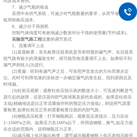
间及成本费用。
7、减少气瓶的租金
采用中央供气系统，可减少对气瓶数量的要求，从而节省气瓶的
租用和购买成本。
8、减少分子筛损耗
控制气体纯度可有效地减少数派对分子筛的使用量(节约成本)。
实验室气路工程
流量的调节形式
1、流量调不上去
(1)直观检查：首先检查仪器系统是否有明显的漏气声。在仪器系
统气路有较大的泄漏发生时，很可能导致流量调不上去。如果听不到
漏气声则转入(3)进行。
(2)查漏：听到有漏气声之后，可依照声音发出的方向而逐步定
位。此时可利用皂液的涂抹进一步确定漏气的发生处。找到原因后及
时堵漏。
(3)柱前压观察：观察柱前压指示表的数值大小，可迅速判断是气
源引起的故障，还是仪器内部气路堵塞及损伤造成的。如果是柱前压
太低(精确地说是比正常流量操作时的预定压力值低)，则说明气源需
要检查;如果柱前压正常则需要检查仪器的内部气路。
(4)钢瓶高压检查：打开钢瓶阀后，观察高压表指示，压力应在
1~15MPa之间。如果压力在1MPa以下，停用该钢瓶，换气;如压力值
在合适的范围内，说明钢瓶压力正常。
(5)减压阀上低压输出检查：调节减压阀看钢瓶上低压表指示能否