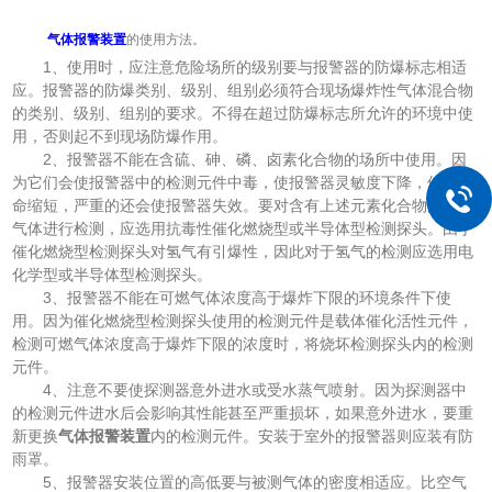
气体报警装置
的使用方法。
1、使用时，应注意危险场所的级别要与报警器的防爆标志相适
应。报警器的防爆类别、级别、组别必须符合现场爆炸性气体混合物
的类别、级别、组别的要求。不得在超过防爆标志所允许的环境中使
用，否则起不到现场防爆作用。
2、报警器不能在含硫、砷、磷、卤素化合物的场所中使用。因
为它们会使报警器中的检测元件中毒，使报警器灵敏度下降，使用寿
命缩短，严重的还会使报警器失效。要对含有上述元素化合物的可燃
气体进行检测，应选用抗毒性催化燃烧型或半导体型检测探头。由于
催化燃烧型检测探头对氢气有引爆性，因此对于氢气的检测应选用电
化学型或半导体型检测探头。
3、报警器不能在可燃气体浓度高于爆炸下限的环境条件下使
用。因为催化燃烧型检测探头使用的检测元件是载体催化活性元件，
检测可燃气体浓度高于爆炸下限的浓度时，将烧坏检测探头内的检测
元件。
4、注意不要使探测器意外进水或受水蒸气喷射。因为探测器中
的检测元件进水后会影响其性能甚至严重损坏，如果意外进水，要重
新更换
气体报警装置
内的检测元件。安装于室外的报警器则应装有防
雨罩。
5、报警器安装位置的高低要与被测气体的密度相适应。比空气