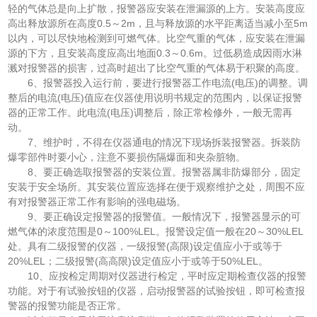
轻的气体总是向上扩散，报警器应安装在泄漏源的上方。安装高度应
高出释放源所在高度0.5～2m，且与释放源的水平距离适当减小至5m
以内，可以尽快地检测到可燃气体。比空气重的气体，应安装在泄漏
源的下方，且安装高度应高出地面0.3～0.6m。过低易造成因雨水淋
溅对报警器的损害，过高时超出了比空气重的气体易于积聚的高度。
6、报警器投入运行前，要进行报警器工作电流(电压)的调整。调
整后的电流(电压)值应在仪器使用说明书规定的范围内，以保证报警
器的正常工作。此电流(电压)调整后，除正常检修外，一般无需再
动。
7、维护时，不得在仪器通电的情况下现场拆装报警器。拆装防
爆零部件时要小心，注意不要损伤隔爆面和夹杂脏物。
8、要正确选取报警器的安装位置。报警器属非防爆部分，固定
安装于安全场所。其安装位置应选择在便于观察维护之处，周围不应
有对报警器正常工作有影响的强电磁场。
9、要正确设定报警器的报警值。一般情况下，报警器显示的可
燃气体的浓度范围是0～100%LEL。报警设定值一般在20～30%LEL
处。具有二级报警的仪器，一级报警(高限)设定值应小于或等于
20%LEL；二级报警(高高限)设定值应小于或等于50%LEL。
10、应按检定周期对仪器进行检定，平时应定期检查仪器的报警
功能。对于有试验按钮的仪器，启动报警器的试验按钮，即可检查报
警器的报警功能是否正常。