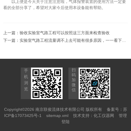
以上便是今天关于注意注意啦，气体报警装置的使用方法一定要
看的全部分享了，希望对大家今后使用本设备能有帮助。
上一篇：
验收实验室气路工程可以按照这三方面来检查验收
下一篇：
实验室气路工程流量调不上去可能有很多原因，一一看下看吧
扫
手
码
机
加
浏
微
览
信
Copyright©2026 南京联俊流体技术有限公司 版权所有
备案号：苏
ICP备17073425号-1
sitemap.xml
技术支持：
化工仪器网
管理
登陆