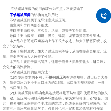
不锈钢减压阀的使用步骤分为五点，不要搞错了
不锈钢减压阀
的结构特点和用处
不锈钢减压阀属于先导活塞式减压阀。
由主阀和导阀两部分组成。
主阀主要由阀座、主阀盘、活塞、弹簧等零件组成。
导阀主要由阀座、阀瓣、膜片、弹簧、调节弹簧等零件组成。
本产品在普通减压阀基础上作了很大改进，加大了活塞面积，改
变了节流结构。
改变了密封形式，加大了过流面积等等，从而在提高灵敏度、流
量、寿命等方面大大改善了性能。
本产品主要用于蒸汽管路，适用于流量大流量变化大，进口压力
变化大的蒸汽管路。
不锈钢减压阀的使用方法：
(1)按使用要求的不同，
不锈钢减压阀
有许多规格。进口压力大多
为，低进口压力不小于出口压力的2.5倍。出口压力规格较多，一般
为，出口压力为。
(2)安装减压阀时应确定其连接规格是否与钢瓶和使用系统的接头
相一致。减压阀与钢瓶采用半球面连接，靠旋紧螺母使二者*吻合。因
此，在使用时应保持两个半球面的光洁，以确保良好的气密效果。安
装前可用高压气体吹除灰尘。必要时也可用聚四氟乙烯等材料作垫