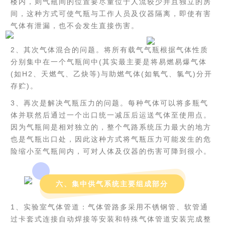
楼内，则气瓶间的位置要尽量位于人流较少并且独立的房
间，这种方式可使气瓶与工作人员及仪器隔离，即使有害
气体有泄漏，也不会发生直接伤害。
2、其次气体混合的问题。将所有载气气瓶根据气体性质
分别集中在一个气瓶间中(其实最主要是将易燃易爆气体
(如H2、天燃气、乙炔等)与助燃气体(如氧气、氯气)分开
存贮)。
3、再次是解决气瓶压力的问题。每种气体可以将多瓶气
体并联然后通过一个出口统一减压后运送气体至使用点。
因为气瓶间是相对独立的，整个气路系统压力最大的地方
也是气瓶出口处，因此这种方式将气瓶压力可能发生的危
险缩小至气瓶间内，可对人体及仪器的伤害可降到很小。
六、集中供气系统主要组成部分
1、实验室气体管道：气体管路多采用不锈钢管、软管通
过卡套式连接自动焊接等安装和特殊气体管道安装完成整