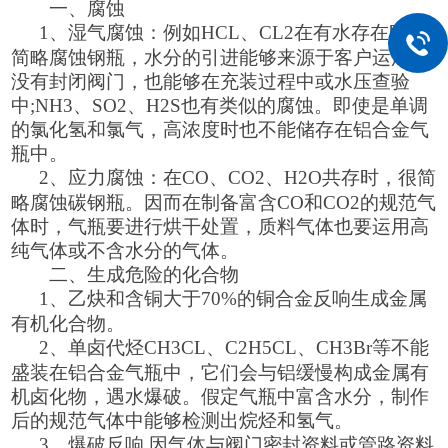
一、腐蚀
1、
湿气腐蚀：例如
HCL
、
CL2
在有水存在时很
简略腐蚀钢瓶，水分的引进能够来源于客户运用，
没有封闭阀门，也能够在充装过程中或水压查验
中
;NH3
、
SO2
、
H2S
也有类似的腐蚀。即使是单调
的氯化氢和氯气，高浓度时也不能储存在铝合金气
瓶中。
2、
应力腐蚀：在
CO
、
CO2
、
H2O
共存时，很简
略腐蚀碳钢瓶。因而在制备富含
CO
和
CO2
的规范气
体时，气瓶要进行烘干处置，质料气体也要运用高
纯气体或不含水分的气体。
二、生成危险的化合物
1、
乙炔和含铜大于
70%
的铜合金反响生成金属
有机化合物。
2、
单卤代烃
CH3CL
、
C2H5CL
、
CH3Br
等不能
盛装在铝合金气瓶中，它们会与铝缓慢构成金属有
机卤化物，遇水爆破。假定气瓶中富含水分，制作
后的规范气体中能够检测出烷烃和氢气。
3、
爆破反响
因气体与阀门密封资料或管路资料