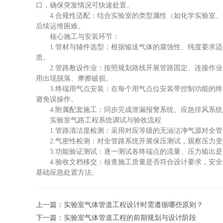
口，确保突发情况可快速处置。
4.合规性适配：结合实验室的类型属性（如化学实验室、
后续运维困难。
核心施工与安装环节：
1.管材与辅件选型：根据输送气体的腐蚀性、纯度要求适
质。
2.管路敷设作业：按照规划路线开展管路固定、连接作业
用出现脱落、摩擦破损。
3.终端用气点安装：在每个用气点位安装带控制功能的终
避免误操作。
4.附属配套施工：同步完成泄漏报警系统、应急排风系统
实验室气路工程系统调试与验收流程
1.管路清洁度检测：采用对应等级的无油洁净气源对全管
2.气密性检测：对全管路系统开展保压测试，观察压力变
3.功能验证测试：逐一测试各终端点的流量、压力输出是
4.验收文档移交：核查施工质量是否符合设计要求，安全
基础应急处置方法。
上一篇：
实验室气体管道工程设计时需遵循哪些原则？
下一篇：
实验室气体管道工程的前期规划与设计阶段