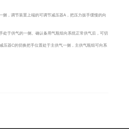
一侧，调节装置上端的可调节减压器A，把压力扳手缓慢的向
使把手处于供气的一侧。确认备用气瓶组向系统正常供气后，可切
侧减压器C的切换把手位置处于主供气一侧，主供气瓶组可向系