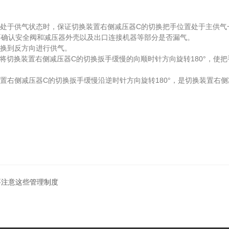
处于供气状态时，保证切换装置右侧减压器C的切换把手位置处于主供气
要确认安全阀和减压器外壳以及出口连接机器等部分是否漏气。
换到反方向进行供气。
，将切换装置右侧减压器C的切换扳手缓慢的向顺时针方向旋转180°，
右侧减压器C的切换扳手缓慢沿逆时针方向旋转180°，是切换装置右
要注意这些管理制度