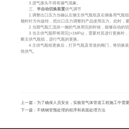
3.进气接头不得有漏气现象。
三、
半自动切换装置
供气调节
1.调整出口压力当确认左侧主供气瓶组及右侧备用气瓶组
顺时针方向旋转，把出口压力调整到产品使用压力。此时，
2.当期气瓶汇流排一侧的气体用完的时候，能够自动的切
3.当主供气瓶即将用完(>1MPa)，需要对其进行更换时
断主供气瓶组，进行气瓶的更换。
4.主供气瓶组更换后，打开气瓶及管道的阀门，将切换装置
统供气。
上一篇：
为了确保人员安全，实验室气体管道工程施工中需
下一篇：
不锈钢管预处理的程序和表面处理方法