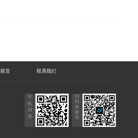
线留言
联系我们
扫
手
码
机
加
浏
微
览
信