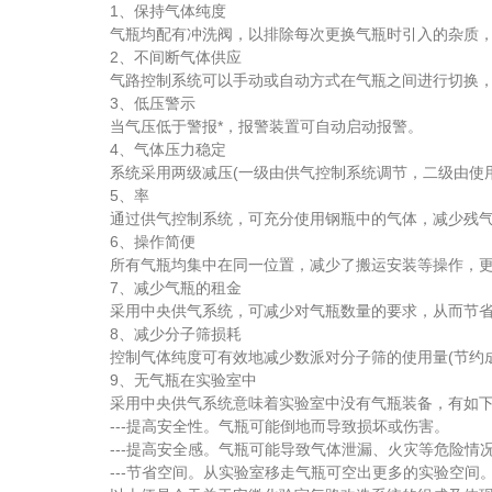
1、保持气体纯度
气瓶均配有冲洗阀，以排除每次更换气瓶时引入的杂质，
2、不间断气体供应
气路控制系统可以手动或自动方式在气瓶之间进行切换，
3、低压警示
当气压低于警报*，报警装置可自动启动报警。
4、气体压力稳定
系统采用两级减压(一级由供气控制系统调节，二级由使用
5、率
通过供气控制系统，可充分使用钢瓶中的气体，减少残气
6、操作简便
所有气瓶均集中在同一位置，减少了搬运安装等操作，更
7、减少气瓶的租金
采用中央供气系统，可减少对气瓶数量的要求，从而节省
8、减少分子筛损耗
控制气体纯度可有效地减少数派对分子筛的使用量(节约成
9、无气瓶在实验室中
采用中央供气系统意味着实验室中没有气瓶装备，有如下
---提高安全性。气瓶可能倒地而导致损坏或伤害。
---提高安全感。气瓶可能导致气体泄漏、火灾等危险情
---节省空间。从实验室移走气瓶可空出更多的实验空间