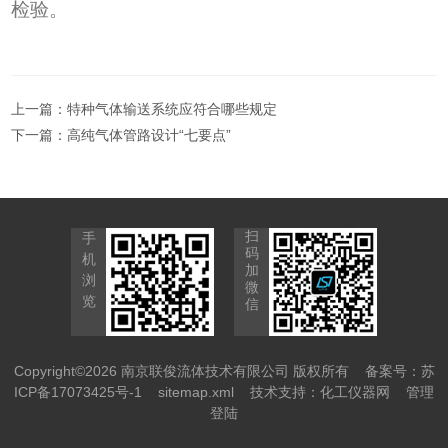
检验。
上一篇：
特种气体输送系统应符合哪些规定
下一篇：
高纯气体管路设计“七要点”
扫
手
码
机
加
浏
微
览
信
Copyright©2026 南京联俊流体技术有限公司 版权所有
备案号：苏
ICP备17073425号-1
sitemap.xml
技术支持：
化工仪器网
管理
登陆