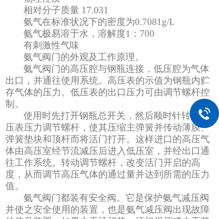
相对分子质量
17.031
氨气在标准状况下的密度为
0.7081g/L
氨气极易溶于水，溶解度
1：700
有刺激性气味
氨气阀门的外观及工作原理。
氨气阀门的高压腔与钢瓶连接，低压腔为气体
出口，并通往使用系统。高压表的示值为钢瓶内贮
存气体的压力。低压表的出口压力可由调节螺杆控
制。
使用时先打开钢瓶总开关，然后顺时针转动低
压表压力调节螺杆，使其压缩主弹簧并传动薄膜、
弹簧垫块和顶杆而将活门打开。这样进口的高压气
体由高压室经节流减压后进入低压室，并经出口通
往工作系统。转动调节螺杆，改变活门开启的高
度，从而调节高压气体的通过量并达到所需的压力
值。
氨气阀门都装有
安全阀
。它是保护氨气减压阀
并使之安全使用的装置，也是氨气减压阀出现故障