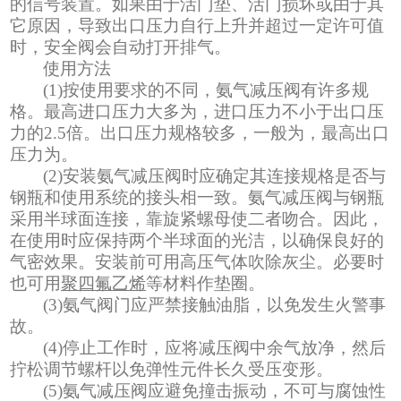
的信号装置。如果由于活门垫、活门损坏或由于其
它原因，导致出口压力自行上升并超过一定许可值
时，安全阀会自动打开排气。
使用方法
(1)按使用要求的不同，氨气减压阀有许多规
格。最高进口压力大多为，进口压力不小于出口压
力的2.5倍。出口压力规格较多，一般为，最高出口
压力为。
(2)安装氨气减压阀时应确定其连接规格是否与
钢瓶和使用系统的接头相一致。氨气减压阀与钢瓶
采用半球面连接，靠旋紧螺母使二者吻合。因此，
在使用时应保持两个半球面的光洁，以确保良好的
气密效果。安装前可用高压气体吹除灰尘。必要时
也可用
聚四氟乙烯
等材料作垫圈。
(3)氨气阀门应严禁接触油脂，以免发生火警事
故。
(4)停止工作时，应将减压阀中余气放净，然后
拧松调节螺杆以免弹性元件长久受压变形。
(5)氨气减压阀应避免撞击振动，不可与腐蚀性