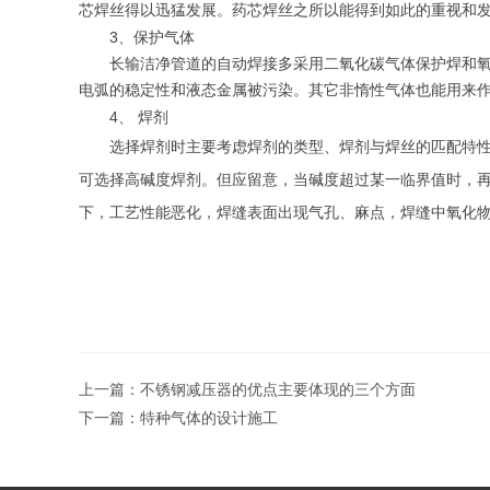
芯焊丝得以迅猛发展。药芯焊丝之所以能得到如此的重视和
3
、保护气体
长输洁净管道的自动焊接多采用二氧化碳气体保护焊和氧化
电弧的稳定性和液态金属被污染。其它非惰性气体也能用来
4
、
焊剂
选择焊剂时主要考虑焊剂的类型、焊剂与焊丝的匹配特性、
可选择高碱度焊剂。但应留意，当碱度超过某一临界值时，
下，工艺性能恶化，焊缝表面出现气孔、麻点，焊缝中氧化
上一篇：
不锈钢减压器的优点主要体现的三个方面
下一篇：
特种气体的设计施工