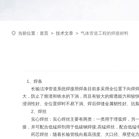
当前位置：
首页
>
技术文章
>
气体管道工程的焊接材料
1
、焊条
长输洁净管道系统焊接用焊条目前多采用全位置下向焊焊条
大，防止了熔渣和铁水的下淌，而且有较大的熔透能力和较
浸润性好、全位置焊时不易下淌、焊后焊缝金属韧性好、抗
2
、焊丝
实心焊丝：实心焊丝主要有两类：一类用于埋弧焊，另一
;
接，并可配合低锰焊剂用于低碳钢焊接
高锰焊丝，配合低锰
药芯焊丝：随着长输管线向着高强度、大口径、厚壁化方向