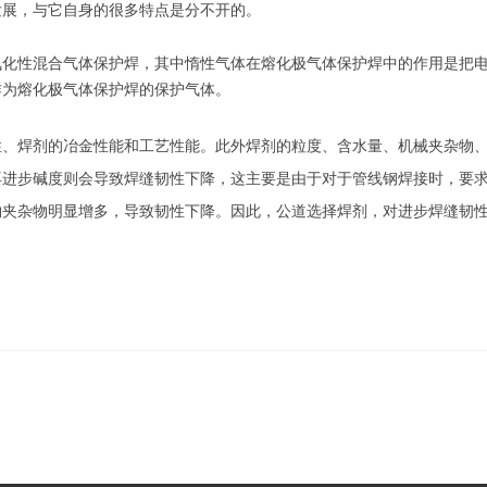
发展，与它自身的很多特点是分不开的。
性混合气体保护焊，其中惰性气体在熔化极气体保护焊中的作用是把电
作为熔化极气体保护焊的保护气体。
焊剂的冶金性能和工艺性能。此外焊剂的粒度、含水量、机械夹杂物、
再进步碱度则会导致焊缝韧性下降，这主要是由于对于管线钢焊接时，要
物夹杂物明显增多，导致韧性下降。因此，公道选择焊剂，对进步焊缝韧