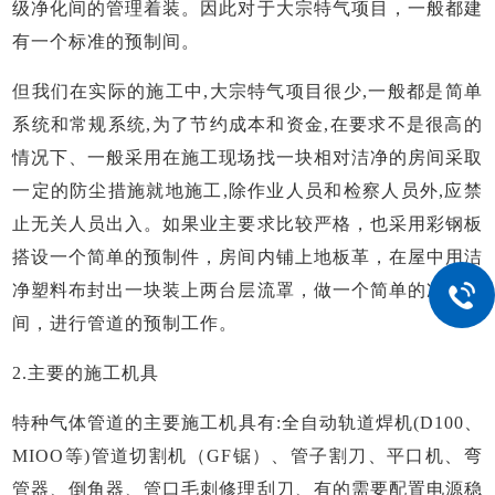
级净化间的管理着装。因此对于大宗特气项目，一般都建
有一个标准的预制间。
但我们在实际的施工中
,大宗特气项目很少,一般都是简单
系统和常规系统,为了节约成本和资金,在要求不是很高的
情况下、一般采用在施工现场找一块相对洁净的房间采取
一定的防尘措施就地施工,除作业人员和检察人员外,应禁
止无关人员出入。如果业主要求比较严格，也采用彩钢板
搭设一个简单的预制件，房间内铺上地板革，在屋中用洁
净塑料布封出一块装上两台层流罩，做一个简单的净化空
间，进行管道的预制工作。
2.主要的施工机具
特种气体管道的主要施工机具有
:全自动轨道焊机(D100、
MIOO等)管道切割机（GF锯）、管子割刀、平口机、弯
管器、倒角器、管口毛刺修理刮刀、有的需要配置电源稳