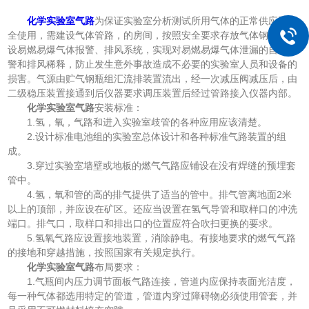
化学实验室气路
为保证实验室分析测试所用气体的正常供应和安
全使用，需建设气体管路，的房间，按照安全要求存放气体钢瓶，建
设易燃易爆气体报警、排风系统，实现对易燃易爆气体泄漏的自动报
警和排风稀释，防止发生意外事故造成不必要的实验室人员和设备的
损害。气源由贮气钢瓶组汇流排装置流出，经一次减压阀减压后，由
二级稳压装置接通到后仪器要求调压装置后经过管路接入仪器内部。
化学实验室气路
安装标准：
1.氢，氧，气路和进入实验室歧管的各种应用应该清楚。
2.设计标准电池组的实验室总体设计和各种标准气路装置的组
成。
3.穿过实验室墙壁或地板的燃气气路应铺设在没有焊缝的预埋套
管中。
4.氢，氧和管的高的排气提供了适当的管中。排气管离地面2米
以上的顶部，并应设在矿区。还应当设置在氢气导管和取样口的冲洗
端口。排气口，取样口和排出口的位置应符合吹扫更换的要求。
5.氢氧气路应设置接地装置，消除静电。有接地要求的燃气气路
的接地和穿越措施，按照国家有关规定执行。
化学实验室气路
布局要求：
1.气瓶间内压力调节面板气路连接，管道内应保持表面光洁度，
每一种气体都选用特定的管道，管道内穿过障碍物必须使用管套，并